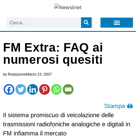
LISTA NEWSLETTER E CIRCOLARI SIT
ARCHIVIO S.I.T.
FM Extra: FAQ ai
numerosi quesiti
by
Redazione
Marzo 23, 2007
Stampa 🖨
Il sistema promiscuo di veicolazione delle
trasmissioni radiofoniche analogiche e digitali in
FM infiamma il mercato