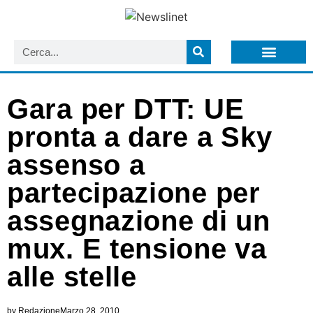
LISTA NEWSLETTER E CIRCOLARI SIT
ARCHIVIO S.I.T.
Gara per DTT: UE
pronta a dare a Sky
assenso a
partecipazione per
assegnazione di un
mux. E tensione va
alle stelle
by
Redazione
Marzo 28, 2010