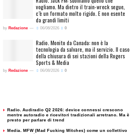
Radio. Jack FM: suoniamo quello che
vogliamo. Ma dietro il train-wreck segue,
c’è un formato molto rigido. E non esente
da grandi limiti
by
Redazione
06/08/2026
0
Radio. Monito da Canada: non è la
tecnologia da salvare, ma il servizio. Il caso
della chiusura di sei stazioni della Rogers
Sports & Media
by
Redazione
06/08/2026
0
Radio. Audiradio Q2 2026: device connessi crescono
mentre autoradio e ricevitori tradizionali arretrano. Ma è
presto per parlare di trend
Media. MFW (Mad Fucking Witches) come un collettivo