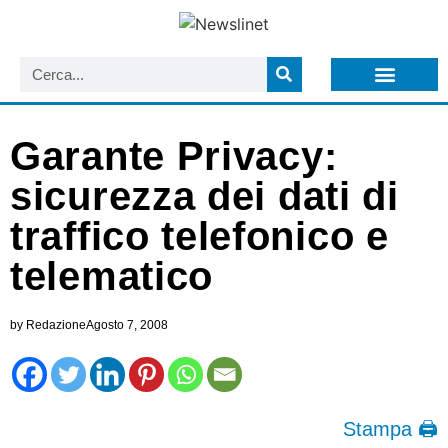
LISTA NEWSLETTER E CIRCOLARI SIT
ARCHIVIO S.I.T.
Garante Privacy:
sicurezza dei dati di
traffico telefonico e
telematico
by
Redazione
Agosto 7, 2008
Stampa 🖨