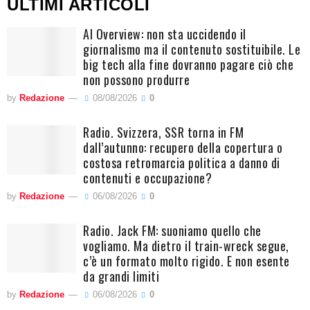
ULTIMI ARTICOLI
AI Overview: non sta uccidendo il
giornalismo ma il contenuto sostituibile. Le
big tech alla fine dovranno pagare ciò che
non possono produrre
by
Redazione
08/08/2026
0
Radio. Svizzera, SSR torna in FM
dall’autunno: recupero della copertura o
costosa retromarcia politica a danno di
contenuti e occupazione?
by
Redazione
06/08/2026
0
Radio. Jack FM: suoniamo quello che
vogliamo. Ma dietro il train-wreck segue,
c’è un formato molto rigido. E non esente
da grandi limiti
by
Redazione
06/08/2026
0