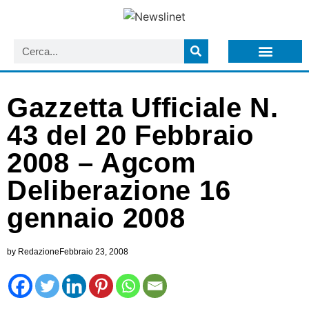
LISTA NEWSLETTER E CIRCOLARI SIT
ARCHIVIO S.I.T.
Gazzetta Ufficiale N.
43 del 20 Febbraio
2008 – Agcom
Deliberazione 16
gennaio 2008
by
Redazione
Febbraio 23, 2008