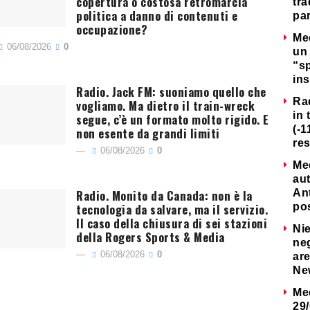
copertura o costosa retromarcia
tra
politica a danno di contenuti e
par
occupazione?
Me
06/08/2026
0
un 
“s
ins
Radio. Jack FM: suoniamo quello che
Ra
vogliamo. Ma dietro il train-wreck
in 
segue, c’è un formato molto rigido. E
(-1
non esente da grandi limiti
re
06/08/2026
0
Me
au
Radio. Monito da Canada: non è la
Ant
tecnologia da salvare, ma il servizio.
po
Il caso della chiusura di sei stazioni
Nie
della Rogers Sports & Media
neg
06/08/2026
0
are
Ne
Me
29/