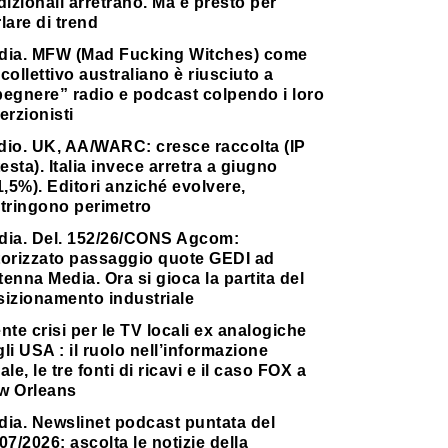
dizionali arretrano. Ma è presto per
lare di trend
dia. MFW (Mad Fucking Witches) come
collettivo australiano è riusciuto a
pegnere” radio e podcast colpendo i loro
erzionisti
dio. UK, AA/WARC: cresce raccolta (IP
testa). Italia invece arretra a giugno
1,5%). Editori anziché evolvere,
stringono perimetro
dia. Del. 152/26/CONS Agcom:
torizzato passaggio quote GEDI ad
enna Media. Ora si gioca la partita del
sizionamento industriale
nte crisi per le TV locali ex analogiche
li USA : il ruolo nell’informazione
ale, le tre fonti di ricavi e il caso FOX a
w Orleans
dia. Newslinet podcast puntata del
07/2026: ascolta le notizie della