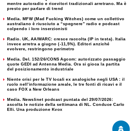
mentre autoradio e ricevitori tradizionali arretrano. Ma è
presto per parlare di trend
Media. MFW (Mad Fucking Witches) come un collettivo
australiano è riusciuto a “spegnere” radio e podcast
colpendo i loro inserzionisti
Radio. UK, AA/WARC: cresce raccolta (IP in testa). Italia
invece arretra a giugno (-11,5%). Editori anziché
evolvere, restringono perimetro
Media. Del. 152/26/CONS Agcom: autorizzato passaggio
quote GEDI ad Antenna Media. Ora si gioca la partita
del posizionamento industriale
Niente crisi per le TV locali ex analogiche negli USA : il
ruolo nell’informazione areale, le tre fonti di ricavi e il
caso FOX a New Orleans
Media. Newslinet podcast puntata del 29/07/2026:
ascolta le notizie della settimana di NL. Conduce Carlo
Elli. Una produzione Kvox