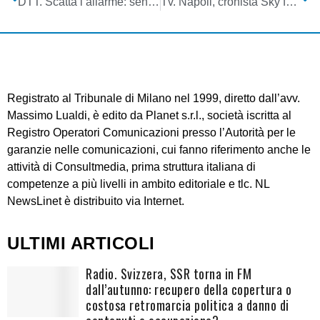
DTT. Scatta l’allarme: senza conoscenza preventiva canali e livelli d’interferenza internazionale sarà caos per utenza e operatori
Tv. Napoli, cronista Sky ferita: Questura, nessun intervento da scorta Maroni
Registrato al Tribunale di Milano nel 1999, diretto dall’avv.
Massimo Lualdi, è edito da Planet s.r.l., società iscritta al
Registro Operatori Comunicazioni presso l’Autorità per le
garanzie nelle comunicazioni, cui fanno riferimento anche le
attività di Consultmedia, prima struttura italiana di
competenze a più livelli in ambito editoriale e tlc. NL
NewsLinet è distribuito via Internet.
ULTIMI ARTICOLI
Radio. Svizzera, SSR torna in FM
dall’autunno: recupero della copertura o
costosa retromarcia politica a danno di