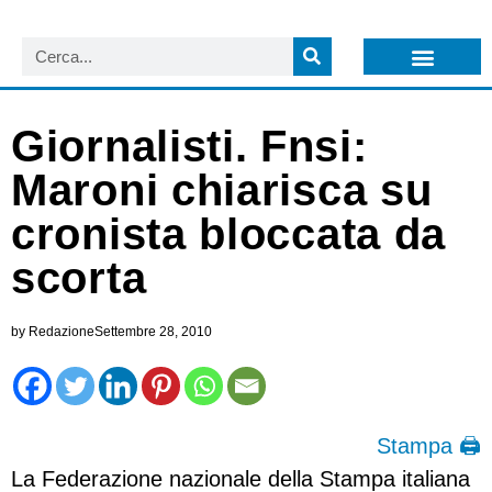
LISTA NEWSLETTER E CIRCOLARI SIT
ARCHIVIO S.I.T.
Giornalisti. Fnsi:
Maroni chiarisca su
cronista bloccata da
scorta
by
Redazione
Settembre 28, 2010
Stampa 🖨
La Federazione nazionale della Stampa italiana