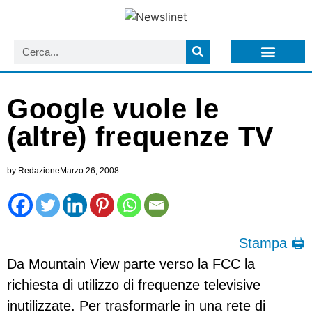
LISTA NEWSLETTER E CIRCOLARI SIT
ARCHIVIO S.I.T.
Google vuole le
(altre) frequenze TV
by
Redazione
Marzo 26, 2008
Stampa 🖨
Da Mountain View parte verso la FCC la
richiesta di utilizzo di frequenze televisive
inutilizzate. Per trasformarle in una rete di