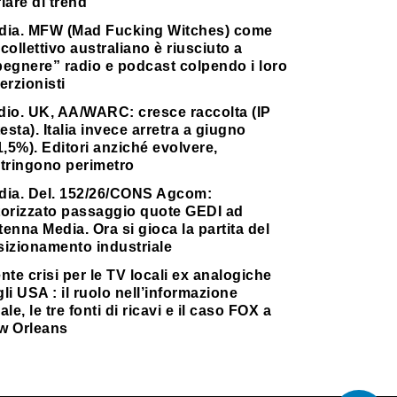
lare di trend
dia. MFW (Mad Fucking Witches) come
collettivo australiano è riusciuto a
pegnere” radio e podcast colpendo i loro
erzionisti
dio. UK, AA/WARC: cresce raccolta (IP
testa). Italia invece arretra a giugno
1,5%). Editori anziché evolvere,
stringono perimetro
dia. Del. 152/26/CONS Agcom:
torizzato passaggio quote GEDI ad
enna Media. Ora si gioca la partita del
sizionamento industriale
nte crisi per le TV locali ex analogiche
li USA : il ruolo nell’informazione
ale, le tre fonti di ricavi e il caso FOX a
w Orleans