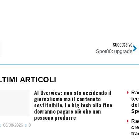
SUCCESSIVO
Spot80: upgrade
LTIMI ARTICOLI
AI Overview: non sta uccidendo il
Ra
giornalismo ma il contenuto
tec
sostituibile. Le big tech alla fine
del
dovranno pagare ciò che non
Sp
possono produrre
Ra
08/08/2026
0
cre
tra