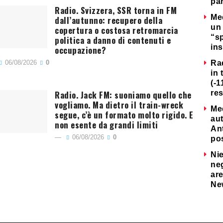
par
Radio. Svizzera, SSR torna in FM
Me
dall’autunno: recupero della
un 
copertura o costosa retromarcia
“s
politica a danno di contenuti e
ins
occupazione?
06/08/2026
0
Ra
in 
(-1
Radio. Jack FM: suoniamo quello che
re
vogliamo. Ma dietro il train-wreck
Me
segue, c’è un formato molto rigido. E
au
non esente da grandi limiti
Ant
06/08/2026
0
po
Nie
neg
are
Ne