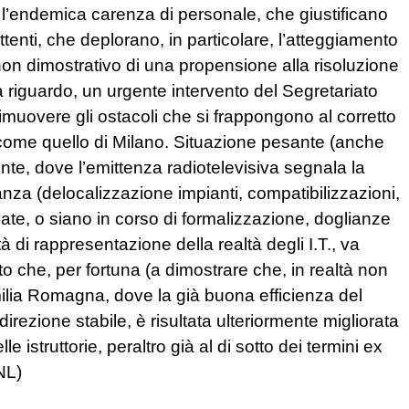
e l’endemica carenza di personale, che giustificano
ttenti, che deplorano, in particolare, l’atteggiamento
non dimostrativo di una propensione alla risoluzione
, a riguardo, un urgente intervento del Segretariato
rimuovere gli ostacoli che si frappongono al corretto
 come quello di Milano. Situazione pesante (anche
e, dove l’emittenza radiotelevisiva segnala la
nza (delocalizzazione impianti, compatibilizzazioni,
te, o siano in corso di formalizzazione, doglianze
à di rappresentazione della realtà degli I.T., va
 che, per fortuna (a dimostrare che, in realtà non
 Emilia Romagna, dove la già buona efficienza del
rezione stabile, è risultata ulteriormente migliorata
 istruttorie, peraltro già al di sotto dei termini ex
NL)