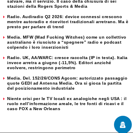
salvare, ma il servizio. Il caso della chiusura di sei
stazioni della Rogers Sports & Media
Radio. Audiradio Q2 2026: device connessi crescono
mentre autoradio e ricevitori tradizionali arretrano. Ma è
presto per parlare di trend
Media. MFW (Mad Fucking Witches) come un collettivo
australiano è riusciuto a “spegnere” radio e podcast
colpendo i loro inserzionisti
Radio. UK, AA/WARC: cresce raccolta (IP in testa). Italia
invece arretra a giugno (-11,5%). Editori anziché
evolvere, restringono perimetro
Media. Del. 152/26/CONS Agcom: autorizzato passaggio
quote GEDI ad Antenna Media. Ora si gioca la partita
del posizionamento industriale
Niente crisi per le TV locali ex analogiche negli USA : il
ruolo nell’informazione areale, le tre fonti di ricavi e il
caso FOX a New Orleans