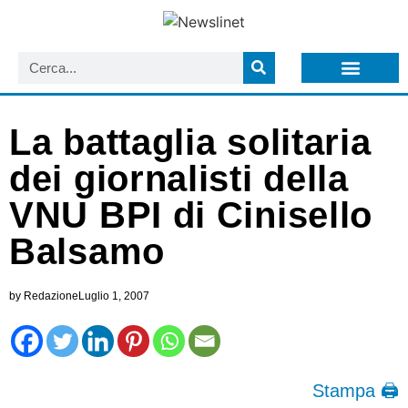
LISTA NEWSLETTER E CIRCOLARI SIT
ARCHIVIO S.I.T.
La battaglia solitaria
dei giornalisti della
VNU BPI di Cinisello
Balsamo
by
Redazione
Luglio 1, 2007
Stampa 🖨