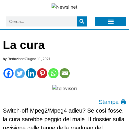
LISTA NEWSLETTER E CIRCOLARI SIT
ARCHIVIO S.I.T.
La cura
by
Redazione
Giugno 11, 2021
Stampa 🖨
Switch-off Mpeg2/Mpeg4 adieu? Se così fosse,
la cura sarebbe peggio del male. Il dossier sulla
revisione delle tappe della roadmap del