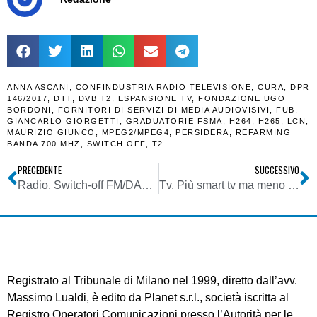
ANNA ASCANI
,
CONFINDUSTRIA RADIO TELEVISIONE
,
CURA
,
DPR
146/2017
,
DTT
,
DVB T2
,
ESPANSIONE TV
,
FONDAZIONE UGO
BORDONI
,
FORNITORI DI SERVIZI DI MEDIA AUDIOVISIVI
,
FUB
,
GIANCARLO GIORGETTI
,
GRADUATORIE FSMA
,
H264
,
H265
,
LCN
,
MAURIZIO GIUNCO
,
MPEG2/MPEG4
,
PERSIDERA
,
REFARMING
BANDA 700 MHZ
,
SWITCH OFF
,
T2
PRECEDENTE
SUCCESSIVO
Radio. Switch-off FM/DAB+. Perché se ne parla così tanto in questo momento? Cosa ci sta dietro?
Tv. Più smart tv ma meno ascolti. La stagione 20/21 si chiude con un paradosso
Registrato al Tribunale di Milano nel 1999, diretto dall’avv.
Massimo Lualdi, è edito da Planet s.r.l., società iscritta al
Registro Operatori Comunicazioni presso l’Autorità per le