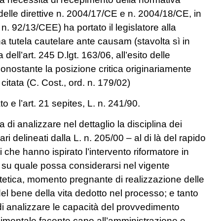
 delle direttive n. 2004/17/CE e n. 2004/18/CE, in
 n. 92/13/CEE) ha portato il legislatore alla
una tutela cautelare ante causam (stavolta sì in
ell’art. 245 D.lgt. 163/06, all’esito delle
 nonostante la posizione critica originariamente
itata (C. Cost., ord. n. 179/02)
to e l’art. 21 sepites, L. n. 241/90.
i analizzare nel dettaglio la disciplina dei
i delineati dalla L. n. 205/00 – al di là del rapido
ci che hanno ispirato l’intervento riformatore in
ni su quale possa considerarsi nel vigente
entetica, momento pregnante di realizzazione delle
l bene della vita dedotto nel processo; e tanto
è di analizzare le capacità del provvedimento
dimentale facente capo all’amministrazione e