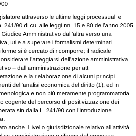
5/00
islatore attraverso le ultime leggi processuali e
 n. 241/90 di cui alle leggi nn. 15 e 80 dell’anno 2005
 Giudice Amministrativo dall’altra verso una
va, utile a superare i formalismi determinati
forme si è cercato di ricomporre; il radicale
onsiderare l’atteggiarsi dell’azione amministrativa,
tivo – dall’amministrazione per atti
retazione e la rielaborazione di alcuni principi
enti dell’analisi economica del diritto (1), ed in
fenomenologica e non più meramente programmatoria
ritto cogente del percorso di positivizzazione dei
perata sin dalla L. 241/90 con l’introduzione
za.
anche il livello giurisdizionale relativo all’attività
bblica amministrazione e riforma del processo