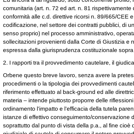
comunitaria (art. n. 72 ed art. n. 81 rispettivamente
conformità alle c.d. direttive ricorsi n. 89/665/CEE e
codificazione, nel settore dei contratti pubblici, di 
senso proprio) nel processo amministrativo, operata d
sollecitazioni provenienti dalla Corte di Giustizia e
espressa dalla giurisprudenza costituzionale sopra c
2. I rapporti tra il provvedimento cautelare, il giudica
Orbene questo breve lavoro, senza avere la pretesa d
procedimenti o la tipologia dei provvedimenti cautelar
riferimento effettuato al back-ground ed alle direttri
materia – intende piuttosto proporre delle riflessio
ordinamento l’impatto e l’efficacia della tutela par
istanze di effettivo conseguimento/conservazione de
soprattutto dal punto di vista della p.a., al fine cio
giudiziale di cautela di consumare il potere provve