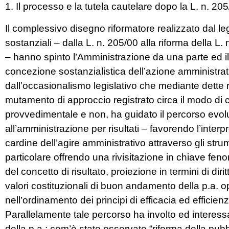
1. Il processo e la tutela cautelare dopo la L. n. 20
Il complessivo disegno riformatore realizzato dal leg
sostanziali – dalla L. n. 205/00 alla riforma della L.
– hanno spinto l’Amministrazione da una parte ed il
concezione sostanzialistica dell’azione amministrati
dall’occasionalismo legislativo che mediante dette ri
mutamento di approccio registrato circa il modo di c
provvedimentale e non, ha guidato il percorso evolu
all’amministrazione per risultati – favorendo l’interp
cardine dell’agire amministrativo attraverso gli strum
particolare offrendo una rivisitazione in chiave 
del concetto di risultato, proiezione in termini di di
valori costituzionali di buon andamento della p.a. o
nell’ordinamento dei principi di efficacia ed efficien
Parallelamente tale percorso ha involto ed interessato 
della p.a.; com’è stato osservato “riforma della pu