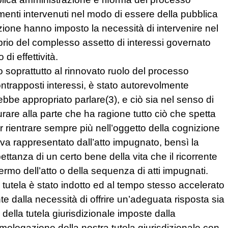
enti intervenuti nel modo di essere della pubblica
ione hanno imposto la necessità di intervenire nel
ibrio del complesso assetto di interessi governato
di effettività.
o soprattutto al rinnovato ruolo del processo
ntrapposti interessi, è stato autorevolmente
rebbe appropriato parlare(3), e ciò sia nel senso di
rare alla parte che ha ragione tutto ciò che spetta
far rientrare sempre più nell’oggetto della cognizione
iva rappresentato dall’atto impugnato, bensì la
ttanza di un certo bene della vita che il ricorrente
ermo dell’atto o della sequenza di atti impugnati.
 tutela è stato indotto ed al tempo stesso accelerato
te dalla necessità di offrire un’adeguata risposta sia
 della tutela giurisdizionale imposte dalla
omologazione della nostra tutela giurisdizionale con