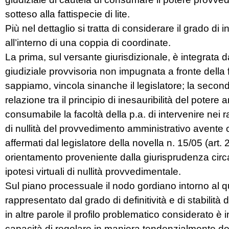
sotteso alla fattispecie di lite.
Più nel dettaglio si tratta di considerare il grado di i
all’interno di una coppia di coordinate.
La prima, sul versante giurisdizionale, è integrata da
giudiziale provvisoria non impugnata a fronte della 
sappiamo, vincola sinanche il legislatore; la seconda,
relazione tra il principio di inesauribilità del poter
consumabile la facoltà della p.a. di intervenire nei rap
di nullità del provvedimento amministrativo avente 
affermati dal legislatore della novella n. 15/05 (art.
orientamento proveniente dalla giurisprudenza circa
ipotesi virtuali di nullità provvedimentale.
Sul piano processuale il nodo gordiano intorno al qual
rappresentato dal grado di definitività e di stabilit
in altre parole il profilo problematico considerato è 
capacità di regolare in maniera tendenzialmente defi