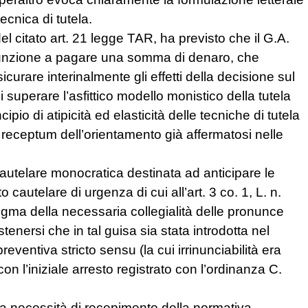
ecnica di tutela.
 del citato art. 21 legge TAR, ha previsto che il G.A.
giunzione a pagare una somma di denaro, che
rare interinalmente gli effetti della decisione sul
i superare l’asfittico modello monistico della tutela
ipio di atipicità ed elasticità delle tecniche di tutela
receptum dell’orientamento già affermatosi nelle
 cautelare monocratica destinata ad anticipare le
cautelare di urgenza di cui all’art. 3 co. 1, L. n.
dogma della necessaria collegialità delle pronunce
nersi che in tal guisa sia stata introdotta nel
ventiva stricto sensu (la cui irrinunciabilità era
on l’iniziale arresto registrato con l’ordinanza C.
 la necessità di recepimento della normativa