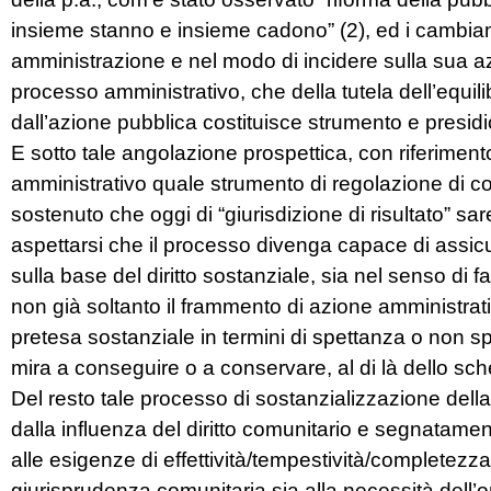
insieme stanno e insieme cadono” (2), ed i cambiam
amministrazione e nel modo di incidere sulla sua az
processo amministrativo, che della tutela dell’equil
dall’azione pubblica costituisce strumento e presidio 
E sotto tale angolazione prospettica, con riferiment
amministrativo quale strumento di regolazione di co
sostenuto che oggi di “giurisdizione di risultato” sa
aspettarsi che il processo divenga capace di assicu
sulla base del diritto sostanziale, sia nel senso di 
non già soltanto il frammento di azione amministrat
pretesa sostanziale in termini di spettanza o non spe
mira a conseguire o a conservare, al di là dello sch
Del resto tale processo di sostanzializzazione della
dalla influenza del diritto comunitario e segnatamen
alle esigenze di effettività/tempestività/completezza
giurisprudenza comunitaria sia alla necessità dell’