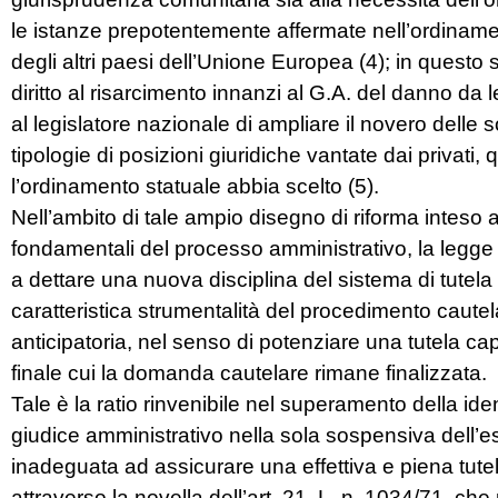
le istanze prepotentemente affermate nell’ordiname
degli altri paesi dell’Unione Europea (4); in questo 
diritto al risarcimento innanzi al G.A. del danno da 
al legislatore nazionale di ampliare il novero delle s
tipologie di posizioni giuridiche vantate dai privati,
l’ordinamento statuale abbia scelto (5).
Nell’ambito di tale ampio disegno di riforma inteso a
fondamentali del processo amministrativo, la legge 
a dettare una nuova disciplina del sistema di tutela
caratteristica strumentalità del procedimento cautel
anticipatoria, nel senso di potenziare una tutela ca
finale cui la domanda cautelare rimane finalizzata.
Tale è la ratio rinvenibile nel superamento della ide
giudice amministrativo nella sola sospensiva dell’
inadeguata ad assicurare una effettiva e piena tutela
attraverso la novella dell’art. 21, L. n. 1034/71, ch