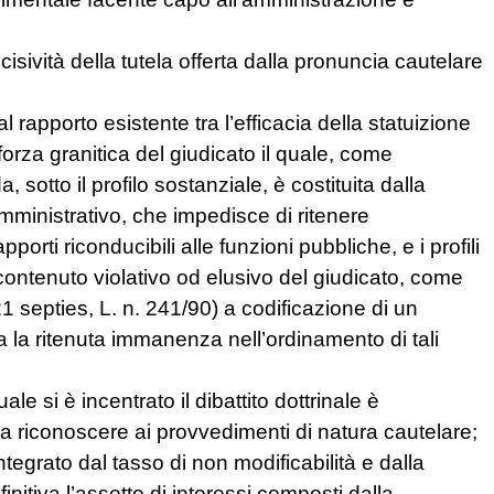
ncisività della tutela offerta dalla pronuncia cautelare
l rapporto esistente tra l’efficacia della statuizione
forza granitica del giudicato il quale, come
 sotto il profilo sostanziale, è costituita dalla
e amministrativo, che impedisce di ritenere
porti riconducibili alle funzioni pubbliche, e i profili
contenuto violativo od elusivo del giudicato, come
 21 septies, L. n. 241/90) a codificazione di un
 la ritenuta immanenza nell’ordinamento di tali
e si è incentrato il dibattito dottrinale è
à da riconoscere ai provvedimenti di natura cautelare;
integrato dal tasso di non modificabilità e dalla
nitiva l’assetto di interessi composti dalla