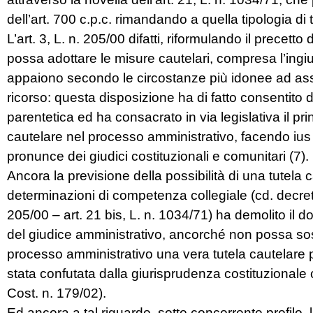
dell’art. 700 c.p.c. rimandando a quella tipologia di t
L’art. 3, L. n. 205/00 difatti, riformulando il precetto
possa adottare le misure cautelari, compresa l’in
appaiono secondo le circostanze più idonee ad assicu
ricorso: questa disposizione ha di fatto consentito d
parentetica ed ha consacrato in via legislativa il princ
cautelare nel processo amministrativo, facendo ius 
pronunce dei giudici costituzionali e comunitari (7).
Ancora la previsione della possibilità di una tutela
determinazioni di competenza collegiale (cd. decreto 
205/00 – art. 21 bis, L. n. 1034/71) ha demolito il 
del giudice amministrativo, ancorché non possa soste
processo amministrativo una vera tutela cautelare pre
stata confutata dalla giurisprudenza costituzionale c
Cost. n. 179/02).
Ed ancora a tal riguardo, sotto concorrente profilo,