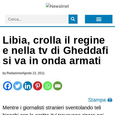
LISTA NEWSLETTER E CIRCOLARI SIT
ARCHIVIO S.I.T.
Libia, crolla il regine
e nella tv di Gheddafi
si va in onda armati
by
Redazione
Agosto 22, 2011
Stampa 🖨
Mentre i giornalisti stranieri sventolando teli