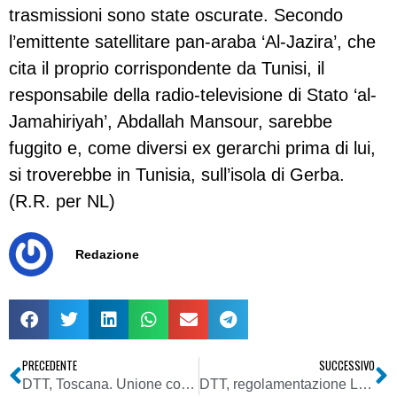
trasmissioni sono state oscurate. Secondo
l’emittente satellitare pan-araba ‘Al-Jazira’, che
cita il proprio corrispondente da Tunisi, il
responsabile della radio-televisione di Stato ‘al-
Jamahiriyah’, Abdallah Mansour, sarebbe
fuggito e, come diversi ex gerarchi prima di lui,
si troverebbe in Tunisia, sull’isola di Gerba.
(R.R. per NL)
Redazione
PRECEDENTE
SUCCESSIVO
DTT, Toscana. Unione comuni e comunità montane: switch-off anticipato pregiudicherà ricezione tv in vaste aree del territorio regionale
DTT, regolamentazione LCN. Crescono i malumori delle tv locali nei confronti delle politiche dei propri sindacati di categoria