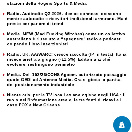
stazioni della Rogers Sports & Media
Radio. Audiradio Q2 2026: device connessi crescono
mentre autoradio e ricevitori tradizionali arretrano. Ma è
presto per parlare di trend
Media. MFW (Mad Fucking Witches) come un collettivo
australiano è riusciuto a “spegnere” radio e podcast
colpendo i loro inserzionisti
Radio. UK, AA/WARC: cresce raccolta (IP in testa). Italia
invece arretra a giugno (-11,5%). Editori anziché
evolvere, restringono perimetro
Media. Del. 152/26/CONS Agcom: autorizzato passaggio
quote GEDI ad Antenna Media. Ora si gioca la partita
del posizionamento industriale
Niente crisi per le TV locali ex analogiche negli USA : il
ruolo nell’informazione areale, le tre fonti di ricavi e il
caso FOX a New Orleans