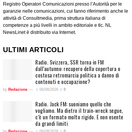
Registro Operatori Comunicazioni presso l’Autorità per le
garanzie nelle comunicazioni, cui fanno riferimento anche le
attività di Consultmedia, prima struttura italiana di
competenze a più livelli in ambito editoriale e tlc. NL
NewsLinet è distribuito via Internet.
ULTIMI ARTICOLI
Radio. Svizzera, SSR torna in FM
dall’autunno: recupero della copertura o
costosa retromarcia politica a danno di
contenuti e occupazione?
by
Redazione
06/08/2026
0
Radio. Jack FM: suoniamo quello che
vogliamo. Ma dietro il train-wreck segue,
c’è un formato molto rigido. E non esente
da grandi limiti
by
Redazione
06/08/2026
0