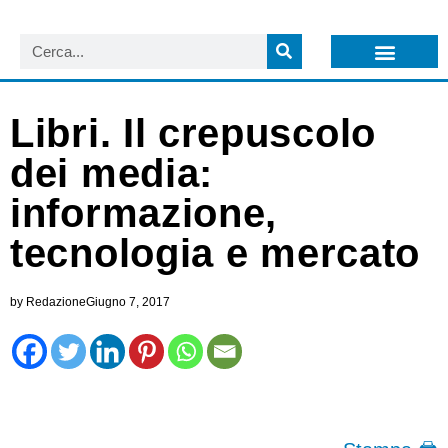
LISTA NEWSLETTER E CIRCOLARI SIT
ARCHIVIO S.I.T.
Libri. Il crepuscolo
dei media:
informazione,
tecnologia e mercato
by
Redazione
Giugno 7, 2017