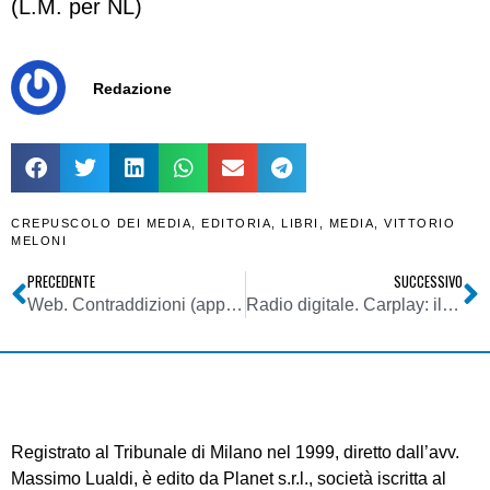
(L.M. per NL)
Redazione
CREPUSCOLO DEI MEDIA
,
EDITORIA
,
LIBRI
,
MEDIA
,
VITTORIO
MELONI
PRECEDENTE
SUCCESSIVO
Web. Contraddizioni (apparenti): Google lancia un Adblock. Ma intanto tende una mano agli editori
Radio digitale. Carplay: il futuro IP è già in strada (anche in Italia). Ecco lo stato dell’arte
Registrato al Tribunale di Milano nel 1999, diretto dall’avv.
Massimo Lualdi, è edito da Planet s.r.l., società iscritta al