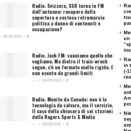
Radio. Svizzera, SSR torna in FM
Ra
dall’autunno: recupero della
cre
copertura o costosa retromarcia
tra
politica a danno di contenuti e
par
occupazione?
Me
06/08/2026
0
un 
“s
ins
Radio. Jack FM: suoniamo quello che
Ra
vogliamo. Ma dietro il train-wreck
in 
segue, c’è un formato molto rigido. E
(-1
non esente da grandi limiti
re
06/08/2026
0
Me
au
Radio. Monito da Canada: non è la
Ant
tecnologia da salvare, ma il servizio.
po
Il caso della chiusura di sei stazioni
Nie
della Rogers Sports & Media
neg
06/08/2026
0
are
Ne