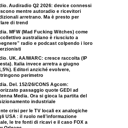
dio. Audiradio Q2 2026: device connessi
scono mentre autoradio e ricevitori
dizionali arretrano. Ma è presto per
lare di trend
dia. MFW (Mad Fucking Witches) come
collettivo australiano è riusciuto a
pegnere” radio e podcast colpendo i loro
erzionisti
dio. UK, AA/WARC: cresce raccolta (IP
testa). Italia invece arretra a giugno
1,5%). Editori anziché evolvere,
stringono perimetro
dia. Del. 152/26/CONS Agcom:
torizzato passaggio quote GEDI ad
enna Media. Ora si gioca la partita del
sizionamento industriale
nte crisi per le TV locali ex analogiche
li USA : il ruolo nell’informazione
ale, le tre fonti di ricavi e il caso FOX a
w Orleans