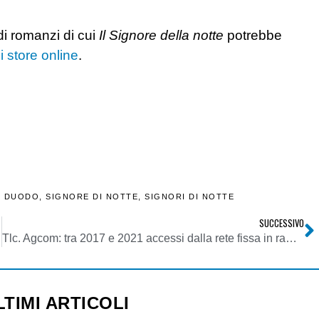
di romanzi di cui
Il Signore della notte
potrebbe
i store online
.
O DUODO
,
SIGNORE DI NOTTE
,
SIGNORI DI NOTTE
SUCCESSIVO
to air
Tlc. Agcom: tra 2017 e 2021 accessi dalla rete fissa in rame scesi dal 72 al 27%. FTTC +6 mln nello stesso periodo. FTTH +800 mila unità
LTIMI ARTICOLI