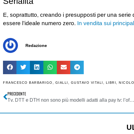
Serialità
E, soprattutto, creando i presupposti per una serie 
essere l’ideale numero zero.
In vendita sui principal
Redazione
FRANCESCO BARBARIGO
,
GIALLI
,
GUSTAVO VITALI
,
LIBRI
,
NICOL
PRECEDENTE
Tv. DTT e DTH non sono più modelli adatti alla pay tv: l’offerta via etere torna free 
U