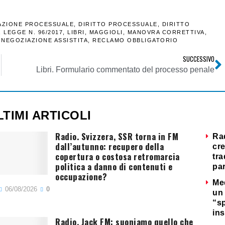
AZIONE PROCESSUALE
,
DIRITTO PROCESSUALE
,
DIRITTO
,
LEGGE N. 96/2017
,
LIBRI
,
MAGGIOLI
,
MANOVRA CORRETTIVA
,
,
NEGOZIAZIONE ASSISTITA
,
RECLAMO OBBLIGATORIO
SUCCESSIVO
Libri. Formulario commentato del processo penale
LTIMI ARTICOLI
Radio. Svizzera, SSR torna in FM
Ra
dall’autunno: recupero della
cre
copertura o costosa retromarcia
tra
politica a danno di contenuti e
par
occupazione?
Me
06/08/2026
0
un 
“s
ins
Radio. Jack FM: suoniamo quello che