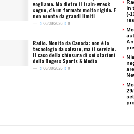
Ra
vogliamo. Ma dietro il train-wreck
in 
segue, c’è un formato molto rigido. E
(-1
non esente da grandi limiti
re
06/08/2026
0
Me
au
Radio. Monito da Canada: non è la
Ant
tecnologia da salvare, ma il servizio.
po
Il caso della chiusura di sei stazioni
Nie
della Rogers Sports & Media
neg
06/08/2026
0
are
Ne
Me
29/
set
pr