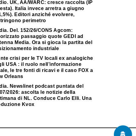
dio. UK, AA/WARC: cresce raccolta (IP
testa). Italia invece arretra a giugno
1,5%). Editori anziché evolvere,
stringono perimetro
dia. Del. 152/26/CONS Agcom:
torizzato passaggio quote GEDI ad
enna Media. Ora si gioca la partita del
sizionamento industriale
nte crisi per le TV locali ex analogiche
li USA : il ruolo nell’informazione
ale, le tre fonti di ricavi e il caso FOX a
w Orleans
dia. Newslinet podcast puntata del
07/2026: ascolta le notizie della
timana di NL. Conduce Carlo Elli. Una
oduzione Kvox