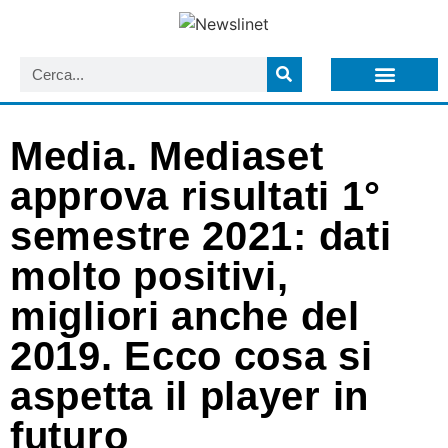
LISTA NEWSLETTER E CIRCOLARI SIT
ARCHIVIO S.I.T.
Media. Mediaset
approva risultati 1°
semestre 2021: dati
molto positivi,
migliori anche del
2019. Ecco cosa si
aspetta il player in
futuro