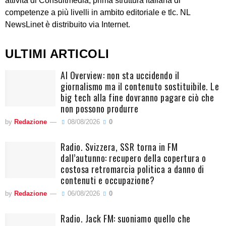
attività di Consultmedia, prima struttura italiana di
competenze a più livelli in ambito editoriale e tlc. NL
NewsLinet è distribuito via Internet.
ULTIMI ARTICOLI
AI Overview: non sta uccidendo il
giornalismo ma il contenuto sostituibile. Le
big tech alla fine dovranno pagare ciò che
non possono produrre
by
Redazione
08/08/2026
0
Radio. Svizzera, SSR torna in FM
dall’autunno: recupero della copertura o
costosa retromarcia politica a danno di
contenuti e occupazione?
by
Redazione
06/08/2026
0
Radio. Jack FM: suoniamo quello che