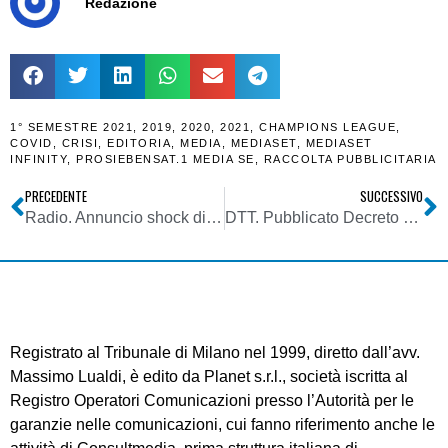
Redazione
1° SEMESTRE 2021
,
2019
,
2020
,
2021
,
CHAMPIONS LEAGUE
,
COVID
,
CRISI
,
EDITORIA
,
MEDIA
,
MEDIASET
,
MEDIASET
INFINITY
,
PROSIEBENSAT.1 MEDIA SE
,
RACCOLTA PUBBLICITARIA
PRECEDENTE
SUCCESSIVO
Radio. Annuncio shock di Roberto Sergio: in RAI vogliamo una data certa per lo spegnimento della FM
DTT. Pubblicato Decreto direttoriale Mise del 14/09/2021 relativo a indennizzi rilasci obbligatori e volontari operatori di rete locali
Registrato al Tribunale di Milano nel 1999, diretto dall’avv.
Massimo Lualdi, è edito da Planet s.r.l., società iscritta al
Registro Operatori Comunicazioni presso l’Autorità per le
garanzie nelle comunicazioni, cui fanno riferimento anche le