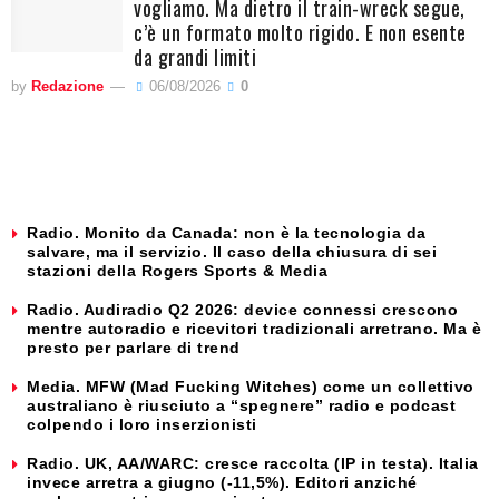
vogliamo. Ma dietro il train-wreck segue,
c’è un formato molto rigido. E non esente
da grandi limiti
by
Redazione
06/08/2026
0
Radio. Monito da Canada: non è la tecnologia da
salvare, ma il servizio. Il caso della chiusura di sei
stazioni della Rogers Sports & Media
Radio. Audiradio Q2 2026: device connessi crescono
mentre autoradio e ricevitori tradizionali arretrano. Ma è
presto per parlare di trend
Media. MFW (Mad Fucking Witches) come un collettivo
australiano è riusciuto a “spegnere” radio e podcast
colpendo i loro inserzionisti
Radio. UK, AA/WARC: cresce raccolta (IP in testa). Italia
invece arretra a giugno (-11,5%). Editori anziché