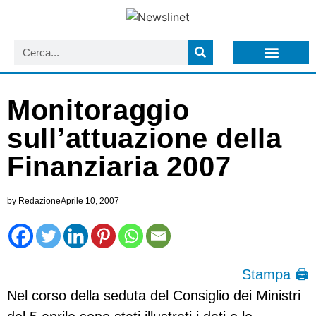
LISTA NEWSLETTER E CIRCOLARI SIT
ARCHIVIO S.I.T.
Monitoraggio
sull’attuazione della
Finanziaria 2007
by
Redazione
Aprile 10, 2007
Stampa 🖨
Nel corso della seduta del Consiglio dei Ministri