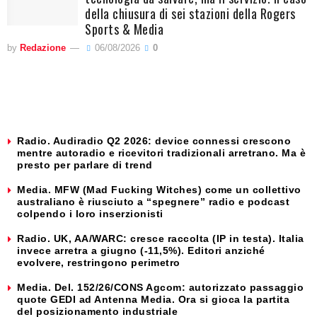
della chiusura di sei stazioni della Rogers
Sports & Media
by
Redazione
06/08/2026
0
Radio. Audiradio Q2 2026: device connessi crescono
mentre autoradio e ricevitori tradizionali arretrano. Ma è
presto per parlare di trend
Media. MFW (Mad Fucking Witches) come un collettivo
australiano è riusciuto a “spegnere” radio e podcast
colpendo i loro inserzionisti
Radio. UK, AA/WARC: cresce raccolta (IP in testa). Italia
invece arretra a giugno (-11,5%). Editori anziché
evolvere, restringono perimetro
Media. Del. 152/26/CONS Agcom: autorizzato passaggio
quote GEDI ad Antenna Media. Ora si gioca la partita
del posizionamento industriale