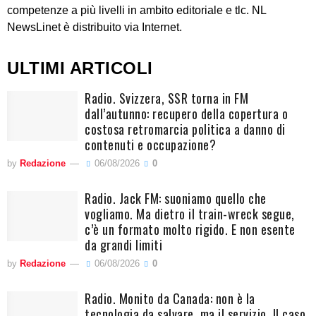
competenze a più livelli in ambito editoriale e tlc. NL
NewsLinet è distribuito via Internet.
ULTIMI ARTICOLI
Radio. Svizzera, SSR torna in FM
dall’autunno: recupero della copertura o
costosa retromarcia politica a danno di
contenuti e occupazione?
by
Redazione
06/08/2026
0
Radio. Jack FM: suoniamo quello che
vogliamo. Ma dietro il train-wreck segue,
c’è un formato molto rigido. E non esente
da grandi limiti
by
Redazione
06/08/2026
0
Radio. Monito da Canada: non è la
tecnologia da salvare, ma il servizio. Il caso