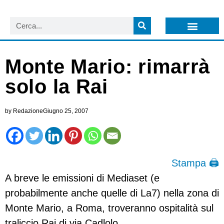
LISTA NEWSLETTER E CIRCOLARI SIT
ARCHIVIO S.I.T.
Monte Mario: rimarrà
solo la Rai
by
Redazione
Giugno 25, 2007
Stampa 🖨
A breve le emissioni di Mediaset (e
probabilmente anche quelle di La7) nella zona di
Monte Mario, a Roma, troveranno ospitalità sul
traliccio Rai di via Cadlolo