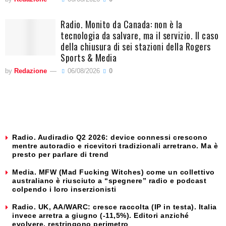
Radio. Monito da Canada: non è la
tecnologia da salvare, ma il servizio. Il caso
della chiusura di sei stazioni della Rogers
Sports & Media
by
Redazione
06/08/2026
0
Radio. Audiradio Q2 2026: device connessi crescono
mentre autoradio e ricevitori tradizionali arretrano. Ma è
presto per parlare di trend
Media. MFW (Mad Fucking Witches) come un collettivo
australiano è riusciuto a “spegnere” radio e podcast
colpendo i loro inserzionisti
Radio. UK, AA/WARC: cresce raccolta (IP in testa). Italia
invece arretra a giugno (-11,5%). Editori anziché
evolvere, restringono perimetro