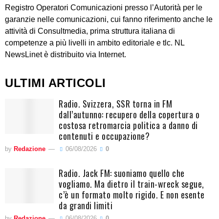
Registro Operatori Comunicazioni presso l’Autorità per le
garanzie nelle comunicazioni, cui fanno riferimento anche le
attività di Consultmedia, prima struttura italiana di
competenze a più livelli in ambito editoriale e tlc. NL
NewsLinet è distribuito via Internet.
ULTIMI ARTICOLI
Radio. Svizzera, SSR torna in FM
dall’autunno: recupero della copertura o
costosa retromarcia politica a danno di
contenuti e occupazione?
by
Redazione
06/08/2026
0
Radio. Jack FM: suoniamo quello che
vogliamo. Ma dietro il train-wreck segue,
c’è un formato molto rigido. E non esente
da grandi limiti
by
Redazione
06/08/2026
0