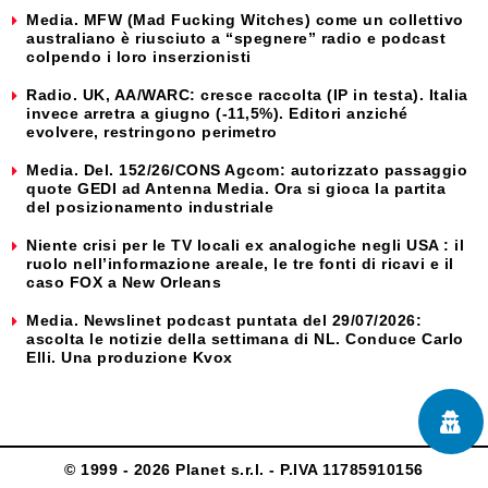
Media. MFW (Mad Fucking Witches) come un collettivo
australiano è riusciuto a “spegnere” radio e podcast
colpendo i loro inserzionisti
Radio. UK, AA/WARC: cresce raccolta (IP in testa). Italia
invece arretra a giugno (-11,5%). Editori anziché
evolvere, restringono perimetro
Media. Del. 152/26/CONS Agcom: autorizzato passaggio
quote GEDI ad Antenna Media. Ora si gioca la partita
del posizionamento industriale
Niente crisi per le TV locali ex analogiche negli USA : il
ruolo nell’informazione areale, le tre fonti di ricavi e il
caso FOX a New Orleans
Media. Newslinet podcast puntata del 29/07/2026:
ascolta le notizie della settimana di NL. Conduce Carlo
Elli. Una produzione Kvox
© 1999 - 2026 Planet s.r.l. - P.IVA 11785910156