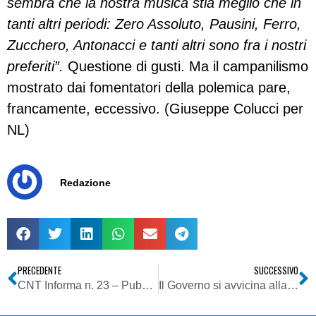
sembra che la nostra musica stia meglio che in
tanti altri periodi: Zero Assoluto, Pausini, Ferro,
Zucchero, Antonacci e tanti altri sono fra i nostri
preferiti”.
Questione di gusti. Ma il campanilismo
mostrato dai fomentatori della polemica pare,
francamente, eccessivo. (Giuseppe Colucci per
NL)
Redazione
PRECEDENTE
SUCCESSIVO
CNT Informa n. 23 – Pubblichiamo un estratto del nuovo numero del bollettino del Coordinamento Nazionale Televisioni
Il Governo si avvicina alla gente: ecco “Il mio consiglio”