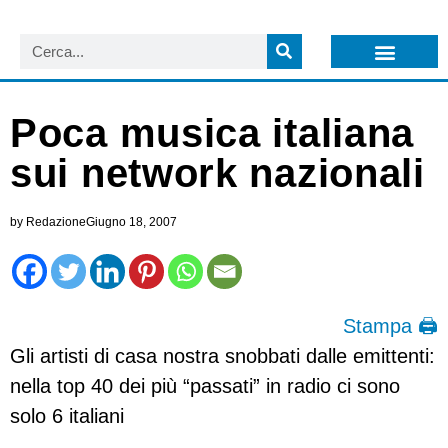
LISTA NEWSLETTER E CIRCOLARI SIT
ARCHIVIO S.I.T.
Poca musica italiana
sui network nazionali
by
Redazione
Giugno 18, 2007
Stampa 🖨
Gli artisti di casa nostra snobbati dalle emittenti:
nella top 40 dei più “passati” in radio ci sono
solo 6 italiani