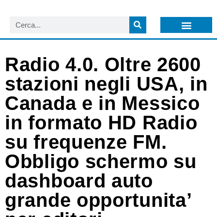
LISTA NEWSLETTER E CIRCOLARI SIT
ARCHIVIO S.I.T.
Radio 4.0. Oltre 2600
stazioni negli USA, in
Canada e in Messico
in formato HD Radio
su frequenze FM.
Obbligo schermo su
dashboard auto
grande opportunita’