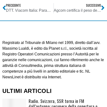
PRECEDENTE
SUCCESSIVO
DTT. Viacom Italia: Paramount Channel si rinnova e dal 16 marzo diventera’ Paramount Network
Agcom certifica il peso delle fake news: 8% nel 2018
Registrato al Tribunale di Milano nel 1999, diretto dall’avv.
Massimo Lualdi, è edito da Planet s.r.l., società iscritta al
Registro Operatori Comunicazioni presso l’Autorità per le
garanzie nelle comunicazioni, cui fanno riferimento anche le
attività di Consultmedia, prima struttura italiana di
competenze a più livelli in ambito editoriale e tlc. NL
NewsLinet è distribuito via Internet.
ULTIMI ARTICOLI
Radio. Svizzera, SSR torna in FM
dall’autunno: recupero della copertura o