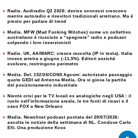
Radio. Audiradio Q2 2026: device connessi crescono
mentre autoradio e ricevitori tradizionali arretrano. Ma è
presto per parlare di trend
Media. MFW (Mad Fucking Witches) come un collettivo
australiano è riusciuto a “spegnere” radio e podcast
colpendo i loro inserzionisti
Radio. UK, AA/WARC: cresce raccolta (IP in testa). Italia
invece arretra a giugno (-11,5%). Editori anziché
evolvere, restringono perimetro
Media. Del. 152/26/CONS Agcom: autorizzato passaggio
quote GEDI ad Antenna Media. Ora si gioca la partita
del posizionamento industriale
Niente crisi per le TV locali ex analogiche negli USA : il
ruolo nell’informazione areale, le tre fonti di ricavi e il
caso FOX a New Orleans
Media. Newslinet podcast puntata del 29/07/2026:
ascolta le notizie della settimana di NL. Conduce Carlo
Elli. Una produzione Kvox