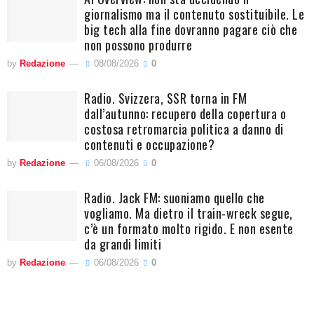
giornalismo ma il contenuto sostituibile. Le
big tech alla fine dovranno pagare ciò che
non possono produrre
by
Redazione
08/08/2026
0
Radio. Svizzera, SSR torna in FM
dall’autunno: recupero della copertura o
costosa retromarcia politica a danno di
contenuti e occupazione?
by
Redazione
06/08/2026
0
Radio. Jack FM: suoniamo quello che
vogliamo. Ma dietro il train-wreck segue,
c’è un formato molto rigido. E non esente
da grandi limiti
by
Redazione
06/08/2026
0