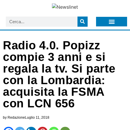
LISTA NEWSLETTER E CIRCOLARI SIT
ARCHIVIO S.I.T.
Radio 4.0. Popizz
compie 3 anni e si
regala la tv. Si parte
con la Lombardia:
acquisita la FSMA
con LCN 656
by
Redazione
Luglio 11, 2018