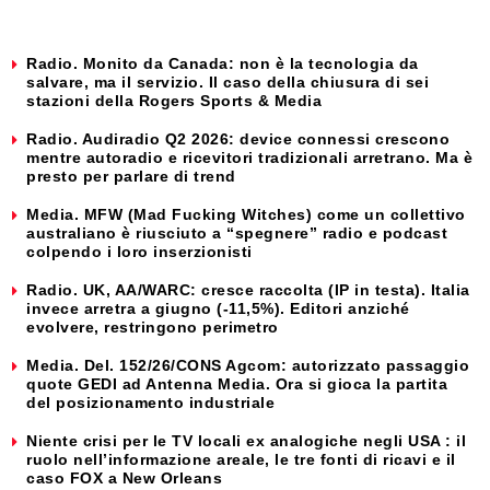
Radio. Monito da Canada: non è la tecnologia da
salvare, ma il servizio. Il caso della chiusura di sei
stazioni della Rogers Sports & Media
Radio. Audiradio Q2 2026: device connessi crescono
mentre autoradio e ricevitori tradizionali arretrano. Ma è
presto per parlare di trend
Media. MFW (Mad Fucking Witches) come un collettivo
australiano è riusciuto a “spegnere” radio e podcast
colpendo i loro inserzionisti
Radio. UK, AA/WARC: cresce raccolta (IP in testa). Italia
invece arretra a giugno (-11,5%). Editori anziché
evolvere, restringono perimetro
Media. Del. 152/26/CONS Agcom: autorizzato passaggio
quote GEDI ad Antenna Media. Ora si gioca la partita
del posizionamento industriale
Niente crisi per le TV locali ex analogiche negli USA : il
ruolo nell’informazione areale, le tre fonti di ricavi e il
caso FOX a New Orleans