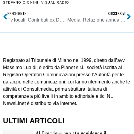
STEFANO CIONINI
,
VISUAL RADIO
PRECEDENTE
SUCCESSIVO
Tv locali. Contributi ex DPR 146/2017 tv commerciali annualità 2016
Media. Relazione annuale Agcom, mezzi tradizionali (radio, tv, stampa) sotto scacco degli OTT web. Crossmedialità fondamentale per tutti
Registrato al Tribunale di Milano nel 1999, diretto dall’avv.
Massimo Lualdi, è edito da Planet s.r.l., società iscritta al
Registro Operatori Comunicazioni presso l’Autorità per le
garanzie nelle comunicazioni, cui fanno riferimento anche le
attività di Consultmedia, prima struttura italiana di
competenze a più livelli in ambito editoriale e tlc. NL
NewsLinet è distribuito via Internet.
ULTIMI ARTICOLI
AI Overview: non sta uccidendo il