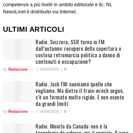
competenze a più livelli in ambito editoriale e tlc. NL
NewsLinet è distribuito via Internet.
ULTIMI ARTICOLI
Radio. Svizzera, SSR torna in FM
dall’autunno: recupero della copertura o
costosa retromarcia politica a danno di
contenuti e occupazione?
by
Redazione
06/08/2026
0
Radio. Jack FM: suoniamo quello che
vogliamo. Ma dietro il train-wreck segue,
c’è un formato molto rigido. E non esente
da grandi limiti
by
Redazione
06/08/2026
0
Radio. Monito da Canada: non è la
tecnologia da salvare, ma il servizio. Il caso