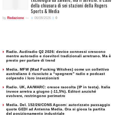
della chiusura di sei stazioni della Rogers
Sports & Media
by
Redazione
06/08/2026
0
Radio. Audiradio Q2 2026: device connessi crescono
mentre autoradio e ricevitori tradizionali arretrano. Ma è
presto per parlare di trend
Media. MFW (Mad Fucking Witches) come un collettivo
australiano è riusciuto a “spegnere” radio e podcast
colpendo i loro inserzionisti
Radio. UK, AA/WARC: cresce raccolta (IP in testa). Italia
invece arretra a giugno (-11,5%). Editori anziché
evolvere, restringono perimetro
Media. Del. 152/26/CONS Agcom: autorizzato passaggio
quote GEDI ad Antenna Media. Ora si gioca la partita
del posizionamento industriale