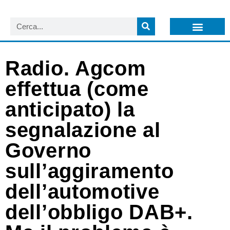
LISTA NEWSLETTER E CIRCOLARI SIT
ARCHIVIO S.I.T.
Radio. Agcom
effettua (come
anticipato) la
segnalazione al
Governo
sull’aggiramento
dell’automotive
dell’obbligo DAB+.