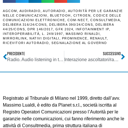
AGCOM
,
AUDIRADIO
,
AUTORADIO
,
AUTORITÀ PER LE GARANZIE
NELLE COMUNICAZIONI
,
BLUETOOH
,
CITROEN
,
CODICE DELLE
COMUNICAZIONI ELETTRONICHE
,
COM-NECT
,
CONSULTMEDIA
,
DELIBERA 316/24/CONS
,
DELIBERA 390/24/CONS
,
DELIBERA
44/25/CONS
,
DPR 146/2017
,
GFK 2024
,
INFOTAINMENT IP
,
INTEROPERABILITÀ
,
L. 249/1997
,
MASSIMO RINALDI
,
MIRRORLINK
,
NATIVI DIGITALI
,
PROMINENCE
,
RENAULT
,
RICEVITORI AUTORADIO
,
SEGNALAZIONE AL GOVERNO
PRECEDENTE
SUCCESSIVO
Radio. Audio listening in the UK 2025 by Ofcom: per la prima volta ascolto piattaforme di streaming on demand equivale a quello radiofonico
Interazione ascoltatori/radio via telefono e messaggistica in calo: segno di amore raffreddato o piuttosto di cambiamento socio-culturale?
Registrato al Tribunale di Milano nel 1999, diretto dall’avv.
Massimo Lualdi, è edito da Planet s.r.l., società iscritta al
Registro Operatori Comunicazioni presso l’Autorità per le
garanzie nelle comunicazioni, cui fanno riferimento anche le
attività di Consultmedia, prima struttura italiana di