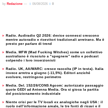
by
Redazione
06/08/2026
0
Radio. Audiradio Q2 2026: device connessi crescono
mentre autoradio e ricevitori tradizionali arretrano. Ma è
presto per parlare di trend
Media. MFW (Mad Fucking Witches) come un collettivo
australiano è riusciuto a “spegnere” radio e podcast
colpendo i loro inserzionisti
Radio. UK, AA/WARC: cresce raccolta (IP in testa). Italia
invece arretra a giugno (-11,5%). Editori anziché
evolvere, restringono perimetro
Media. Del. 152/26/CONS Agcom: autorizzato passaggio
quote GEDI ad Antenna Media. Ora si gioca la partita
del posizionamento industriale
Niente crisi per le TV locali ex analogiche negli USA : il
ruolo nell’informazione areale, le tre fonti di ricavi e il