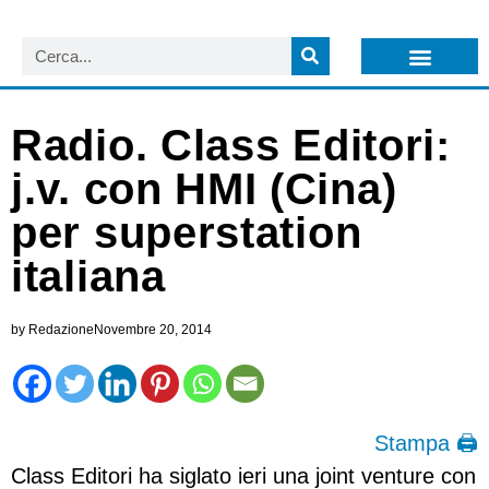
LISTA NEWSLETTER E CIRCOLARI SIT
ARCHIVIO S.I.T.
Radio. Class Editori:
j.v. con HMI (Cina)
per superstation
italiana
by
Redazione
Novembre 20, 2014
Stampa 🖨
Class Editori ha siglato ieri una joint venture con