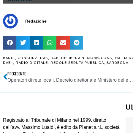
Redazione
BANDI
,
CONSORZI DAB
,
DAB
,
DELIBERA N. 664/09/CONS
,
EMILIA 
DAB+
,
RADIO DIGITALE
,
REGOLE SEDUTA PUBBLICA
,
SARDEGNA
PRECEDENTE
Operatori di rete locali. Decreto direttoriale Ministero delle imprese e del made in Italy 20/11/2023. Indennizzi operatori di rete locali
U
Registrato al Tribunale di Milano nel 1999, diretto
dall’avv. Massimo Lualdi, è edito da Planet s.r.l., società