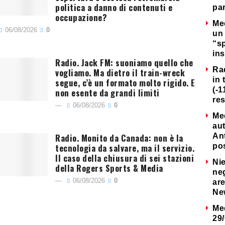
politica a danno di contenuti e
par
occupazione?
Me
06/08/2026
0
un 
“s
ins
Radio. Jack FM: suoniamo quello che
Ra
vogliamo. Ma dietro il train-wreck
in 
segue, c’è un formato molto rigido. E
(-1
non esente da grandi limiti
re
06/08/2026
0
Me
au
Radio. Monito da Canada: non è la
Ant
tecnologia da salvare, ma il servizio.
po
Il caso della chiusura di sei stazioni
Nie
della Rogers Sports & Media
neg
06/08/2026
0
are
Ne
Me
29/