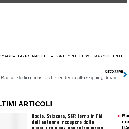
ROMAGNA
,
LAZIO
,
MANIFESTAZIONE D'INTERESSE
,
MARCHE
,
PNAF
SUCCESSIVO
Radio. Studio dimostra che tendenza allo skipping durante gli annunci pubblicitari radiofonici è di molto inferiore rispetto allo streaming
LTIMI ARTICOLI
Radio. Svizzera, SSR torna in FM
Ra
dall’autunno: recupero della
cre
copertura o costosa retromarcia
tra