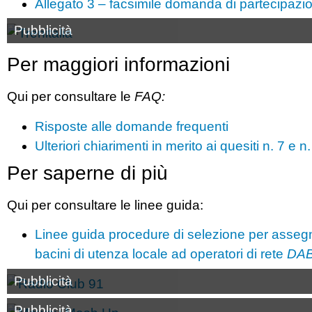
Allegato 3 – facsimile domanda di partecipazio
Pubblicità
Per maggiori informazioni
Qui per consultare le
FAQ:
Risposte alle domande frequenti
Ulteriori chiarimenti in merito ai quesiti n. 7 e n
Per saperne di più
Qui per consultare le linee guida:
Linee guida procedure di selezione per assegnazi
bacini di utenza locale ad operatori di rete
DA
Pubblicità
Pubblicità