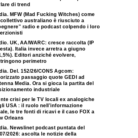
lare di trend
dia. MFW (Mad Fucking Witches) come
collettivo australiano è riusciuto a
pegnere” radio e podcast colpendo i loro
erzionisti
dio. UK, AA/WARC: cresce raccolta (IP
testa). Italia invece arretra a giugno
1,5%). Editori anziché evolvere,
stringono perimetro
dia. Del. 152/26/CONS Agcom:
torizzato passaggio quote GEDI ad
enna Media. Ora si gioca la partita del
sizionamento industriale
nte crisi per le TV locali ex analogiche
li USA : il ruolo nell’informazione
ale, le tre fonti di ricavi e il caso FOX a
w Orleans
dia. Newslinet podcast puntata del
07/2026: ascolta le notizie della