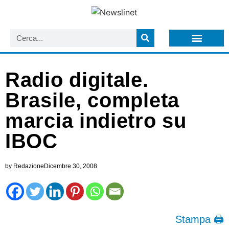
LISTA NEWSLETTER E CIRCOLARI SIT
ARCHIVIO S.I.T.
Radio digitale.
Brasile, completa
marcia indietro su
IBOC
by
Redazione
Dicembre 30, 2008
Stampa 🖨