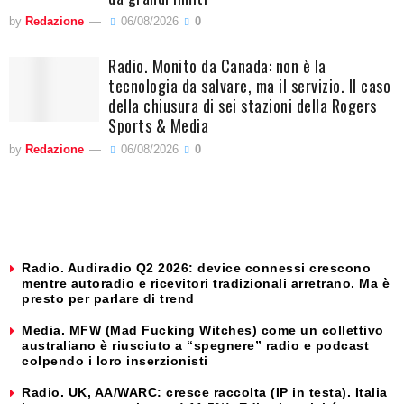
by
Redazione
06/08/2026
0
Radio. Monito da Canada: non è la
tecnologia da salvare, ma il servizio. Il caso
della chiusura di sei stazioni della Rogers
Sports & Media
by
Redazione
06/08/2026
0
Radio. Audiradio Q2 2026: device connessi crescono
mentre autoradio e ricevitori tradizionali arretrano. Ma è
presto per parlare di trend
Media. MFW (Mad Fucking Witches) come un collettivo
australiano è riusciuto a “spegnere” radio e podcast
colpendo i loro inserzionisti
Radio. UK, AA/WARC: cresce raccolta (IP in testa). Italia