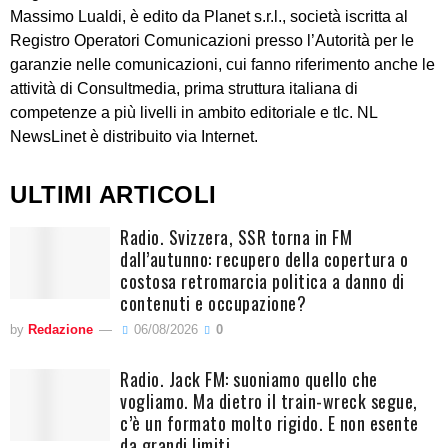
Massimo Lualdi, è edito da Planet s.r.l., società iscritta al
Registro Operatori Comunicazioni presso l’Autorità per le
garanzie nelle comunicazioni, cui fanno riferimento anche le
attività di Consultmedia, prima struttura italiana di
competenze a più livelli in ambito editoriale e tlc. NL
NewsLinet è distribuito via Internet.
ULTIMI ARTICOLI
Radio. Svizzera, SSR torna in FM
dall’autunno: recupero della copertura o
costosa retromarcia politica a danno di
contenuti e occupazione?
by
Redazione
06/08/2026
0
Radio. Jack FM: suoniamo quello che
vogliamo. Ma dietro il train-wreck segue,
c’è un formato molto rigido. E non esente
da grandi limiti