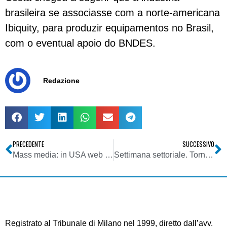
brasileira se associasse com a norte-americana
Ibiquity, para produzir equipamentos no Brasil,
com o eventual apoio do BNDES.
Redazione
PRECEDENTE
SUCCESSIVO
Mass media: in USA web al secondo posto dopo tv
Settimana settoriale. Torna Radio Italia Network in FM ! Audiradio: i diari s’hanno da fare. Tv: Stop a Qoob, meglio sport ed asta capacità residua. Era DVB-T preoccupa locali
Registrato al Tribunale di Milano nel 1999, diretto dall’avv.