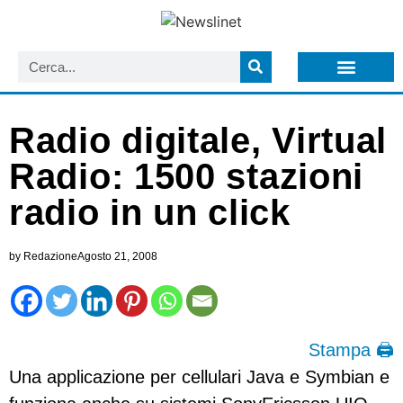
LISTA NEWSLETTER E CIRCOLARI SIT
ARCHIVIO S.I.T.
Radio digitale, Virtual
Radio: 1500 stazioni
radio in un click
by
Redazione
Agosto 21, 2008
Stampa 🖨
Una applicazione per cellulari Java e Symbian e