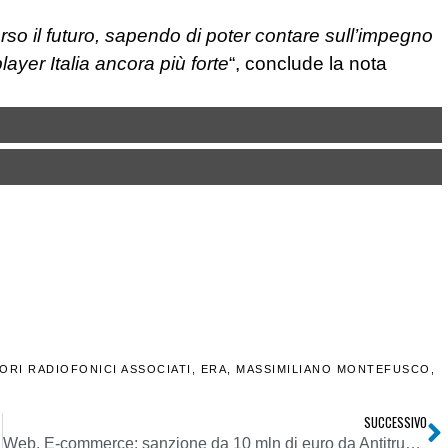
so il futuro, sapendo di poter contare sull’impegno
layer Italia ancora più forte
“, conclude la nota
ORI RADIOFONICI ASSOCIATI
,
ERA
,
MASSIMILIANO MONTEFUSCO
,
SUCCESSIVO
Web. E-commerce: sanzione da 10 mln di euro da Antitrust ad Amazon per flag su acquisti periodici in luogo di singoli. Limitata scelta utenti