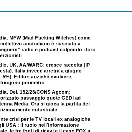
dia. MFW (Mad Fucking Witches) come
collettivo australiano è riusciuto a
pegnere” radio e podcast colpendo i loro
erzionisti
dio. UK, AA/WARC: cresce raccolta (IP
testa). Italia invece arretra a giugno
1,5%). Editori anziché evolvere,
stringono perimetro
dia. Del. 152/26/CONS Agcom:
torizzato passaggio quote GEDI ad
enna Media. Ora si gioca la partita del
sizionamento industriale
nte crisi per le TV locali ex analogiche
li USA : il ruolo nell’informazione
ale, le tre fonti di ricavi e il caso FOX a