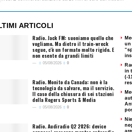
LTIMI ARTICOLI
Radio. Jack FM: suoniamo quello che
Me
vogliamo. Ma dietro il train-wreck
un 
segue, c’è un formato molto rigido. E
“s
non esente da grandi limiti
ins
05/08/2026
0
Ra
in 
(-1
Radio. Monito da Canada: non è la
re
tecnologia da salvare, ma il servizio.
Me
Il caso della chiusura di sei stazioni
au
della Rogers Sports & Media
Ant
05/08/2026
0
po
Nie
Radio. Audiradio Q2 2026: device
neg
are