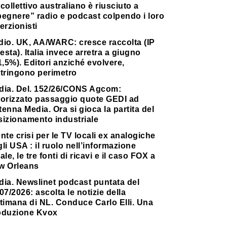
collettivo australiano è riusciuto a
pegnere” radio e podcast colpendo i loro
erzionisti
dio. UK, AA/WARC: cresce raccolta (IP
testa). Italia invece arretra a giugno
1,5%). Editori anziché evolvere,
stringono perimetro
dia. Del. 152/26/CONS Agcom:
torizzato passaggio quote GEDI ad
enna Media. Ora si gioca la partita del
sizionamento industriale
nte crisi per le TV locali ex analogiche
li USA : il ruolo nell’informazione
ale, le tre fonti di ricavi e il caso FOX a
w Orleans
dia. Newslinet podcast puntata del
07/2026: ascolta le notizie della
timana di NL. Conduce Carlo Elli. Una
oduzione Kvox