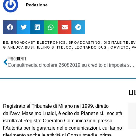
Redazione
BE
,
BROADCAST ELECTRONICS
,
BROADCASTING
,
DIGITALE TELE
GIANLUCA BUSI
,
ILLINOIS
,
ITELCO
,
LEONARDO BUSI
,
ORVIETO
,
P
PRECEDENTE
Consultmedia circolare 26082019 su credito di imposta sugli investimenti pubblicitari – pubblicazione in GU
U
Registrato al Tribunale di Milano nel 1999, diretto
dall’avv. Massimo Lualdi, è edito da Planet s.r.l., società
iscritta al Registro Operatori Comunicazioni presso
l’Autorità per le garanzie nelle comunicazioni, cui fanno
riferimento anche le attività di Consultmedia, prima