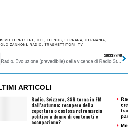
VISIVO TERRESTRE
,
DTT
,
ELENOS
,
FERRARA
,
GERMANIA
,
AOLO ZANNONI
,
RADIO
,
TRASMETTITORI
,
TV
SUCCESSIVO
Radio. Evoluzione (prevedibile) della vicenda di Radio Studio 54 e di Guido Gheri: oscurato anche il nuovo sito con lo streaming
LTIMI ARTICOLI
Radio. Svizzera, SSR torna in FM
Ra
dall’autunno: recupero della
cre
copertura o costosa retromarcia
tra
politica a danno di contenuti e
par
occupazione?
Me