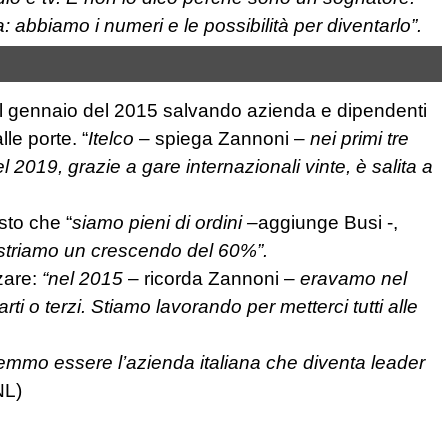
 abbiamo i numeri e le possibilità per diventarlo”.
nel gennaio del 2015 salvando azienda e dipendenti
lle porte. “
Itelco
– spiega Zannoni –
nei primi tre
l 2019, grazie a gare internazionali vinte, è salita a
isto che “
siamo pieni di ordini –
aggiunge Busi -,
istriamo un crescendo del 60%”.
zzare:
“nel 2015
– ricorda Zannoni –
eravamo nel
ti o terzi. Stiamo lavorando per metterci tutti alle
remmo essere l’azienda italiana che diventa leader
NL)