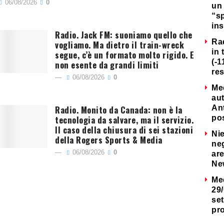
06/08/2026
0
un 
“s
ins
Radio. Jack FM: suoniamo quello che
Ra
vogliamo. Ma dietro il train-wreck
in 
segue, c’è un formato molto rigido. E
(-1
non esente da grandi limiti
re
06/08/2026
0
Me
au
Radio. Monito da Canada: non è la
Ant
tecnologia da salvare, ma il servizio.
po
Il caso della chiusura di sei stazioni
Nie
della Rogers Sports & Media
neg
06/08/2026
0
are
Ne
Me
29/
set
pr