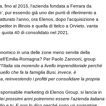
a, fino al 2015, l’azienda fondata a Ferrara da
, pur essendo già uno dei punti di riferimento a
fatturato l’anno, ora Elenos, dopo l’acquisizione a
titor in Illinois e quella di Itelco a Orvieto, vanta
re quota 40 di consolidato nel 2021.
onomico in una delle zone meno servite della
e dell’Emilia-Romagna? Per Paolo Zannoni, group
“
l’Italia sta morendo a livello imprenditoriale perché
ello che fa la famiglia Busi, invece, è
, reinvestendo i profitti per consolidare la propria
responsabile marketing di Elenos Group, si lancia in
ei prossimi anni potremmo essere l’azienda italiana
dio e tv. E non lo dico perché sono un sognatore.