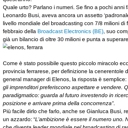
Quale urto? Parlano i numeri. Se fino a pochi anni f
Leonardo Busi, aveva ancora un assetto ‘padronale’
livello mondiale del broadcasting con 7/8 milioni di 
febbraio della
Broadcast Electronics (BE)
, suo compe
già un bilancio di oltre 30 milioni e punta a supera
Come è stato possibile questo piccolo miracolo ec
provincia ferrarese, per definizione la cenerentol
general manager di Elenos, la risposta è semplice: 
gli imprenditori preferiscono aspettare e vendere. Qu
paradigmatico: guarda al futuro investendo in ricerca
posizione e arrivare prima della concorrenza”
.
Più facile dirlo che farlo, anche se Gianluca Busi, 
un azzardo: “
L’ambizione è essere il numero uno. N
che diventa leader mondiale nel broadcasting di ra