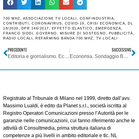
700 MHZ
,
ASSOCIAZIONE TV LOCALI
,
CONFINDUSTRIA
,
CONTRIBUTI
,
CORONAVIRUS
,
COVID-19
,
CRISI ECONOMICA
,
DL
18/2020
,
DPR 146/2017
,
EFFETTO ELASTICO
,
EMERGENZA
,
FRANCO SIDDI
,
GOVERNO
,
MISURE DI SOSTEGNO
,
PUBBLICITÀ
,
RADIO LOCALI
,
REFARMING BANDA 700 MHZ
,
TV LOCALI
PRECEDENTE
SUCCESSIVO
Editoria e giornalismo. Ecco le risposte della FNSI alle principali domande che si pongono i giornalisti sulla propria attività in regime di emergenza
Economia. Sondaggio BVA Doxa su crisi Covid 19. Impatto immediato su fatturato imprese, ma ben 41% manterrà comunicazione e marketing o addirittura li intesificherà
Registrato al Tribunale di Milano nel 1999, diretto dall’avv.
Massimo Lualdi, è edito da Planet s.r.l., società iscritta al
Registro Operatori Comunicazioni presso l’Autorità per le
garanzie nelle comunicazioni, cui fanno riferimento anche le
attività di Consultmedia, prima struttura italiana di
competenze a più livelli in ambito editoriale e tlc. NL