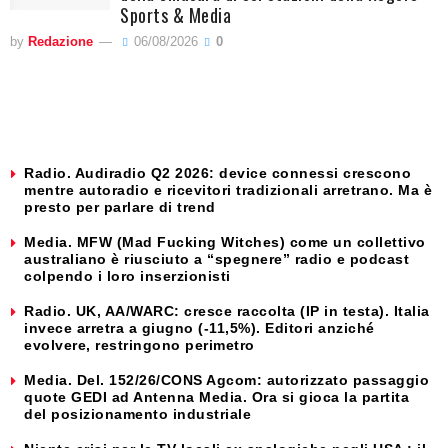
Sports & Media
by
Redazione
06/08/2026
0
Radio. Audiradio Q2 2026: device connessi crescono
mentre autoradio e ricevitori tradizionali arretrano. Ma è
presto per parlare di trend
Media. MFW (Mad Fucking Witches) come un collettivo
australiano è riusciuto a “spegnere” radio e podcast
colpendo i loro inserzionisti
Radio. UK, AA/WARC: cresce raccolta (IP in testa). Italia
invece arretra a giugno (-11,5%). Editori anziché
evolvere, restringono perimetro
Media. Del. 152/26/CONS Agcom: autorizzato passaggio
quote GEDI ad Antenna Media. Ora si gioca la partita
del posizionamento industriale