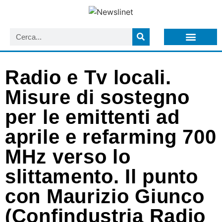
LISTA NEWSLETTER E CIRCOLARI SIT
ARCHIVIO S.I.T.
Radio e Tv locali.
Misure di sostegno
per le emittenti ad
aprile e refarming 700
MHz verso lo
slittamento. Il punto
con Maurizio Giunco
(Confindustria Radio