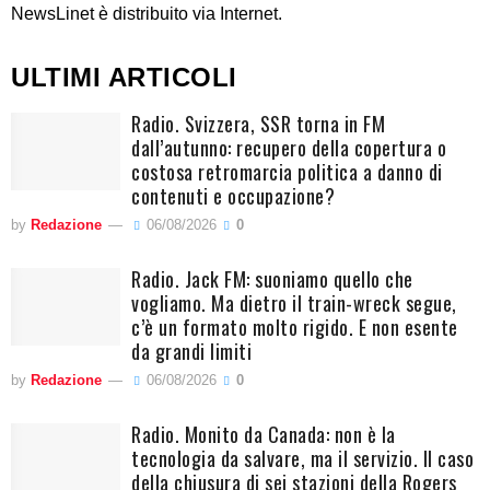
NewsLinet è distribuito via Internet.
ULTIMI ARTICOLI
Radio. Svizzera, SSR torna in FM
dall’autunno: recupero della copertura o
costosa retromarcia politica a danno di
contenuti e occupazione?
by
Redazione
06/08/2026
0
Radio. Jack FM: suoniamo quello che
vogliamo. Ma dietro il train-wreck segue,
c’è un formato molto rigido. E non esente
da grandi limiti
by
Redazione
06/08/2026
0
Radio. Monito da Canada: non è la
tecnologia da salvare, ma il servizio. Il caso
della chiusura di sei stazioni della Rogers