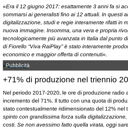
«
Era il 12 giugno 2017: esattamente 3 anni fa si a
sommarsi ai generalisti fino ai 12 attuali. In quest
digitalizzazione, studi e regie interamente rifatti in
nuova immagine. Insomma, una vera e propria rivol
tecnologicamente più avanzata in Italia dal punto d
di Fiorello “Viva RaiPlay” è stato interamente prodo
economico e maggior offerta di contenuti».
Pubblicità
+71% di produzione nel triennio 2
Nel periodo 2017-2020, le ore di produzione radio
incremento del 71%. Il tutto con una quota di produz
stato contestualmente ridimensionato del 12% nel t
spinto con grandissima forza sulla digitalizzazione, 
costi. Se non avessimo fatto quella virata, oggi sa