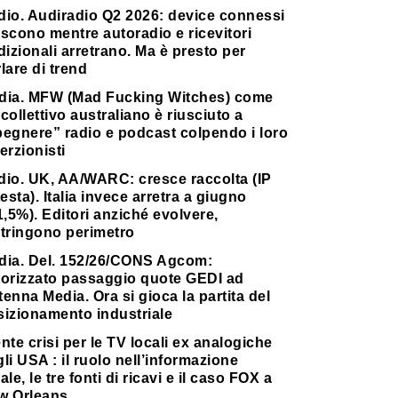
dio. Audiradio Q2 2026: device connessi
scono mentre autoradio e ricevitori
dizionali arretrano. Ma è presto per
lare di trend
dia. MFW (Mad Fucking Witches) come
collettivo australiano è riusciuto a
pegnere” radio e podcast colpendo i loro
erzionisti
dio. UK, AA/WARC: cresce raccolta (IP
testa). Italia invece arretra a giugno
1,5%). Editori anziché evolvere,
stringono perimetro
dia. Del. 152/26/CONS Agcom:
torizzato passaggio quote GEDI ad
enna Media. Ora si gioca la partita del
sizionamento industriale
nte crisi per le TV locali ex analogiche
li USA : il ruolo nell’informazione
ale, le tre fonti di ricavi e il caso FOX a
w Orleans