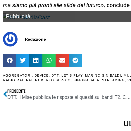
ma siamo già pronti alle sfide del futuro»,
conclude 
Pubblicità
Redazione
AGGREGATORI
,
DEVICE
,
DTT
,
LET’S PLAY
,
MARINO SINIBALDI
,
MUL
RADIO RAI
,
RAI
,
ROBERTO SERGIO
,
SIMONA SALA
,
STREAMING
,
V
PRECEDENTE
DTT. Il Mise pubblica le risposte ai quesiti sui bandi T2. Con qualche sorpresa
U