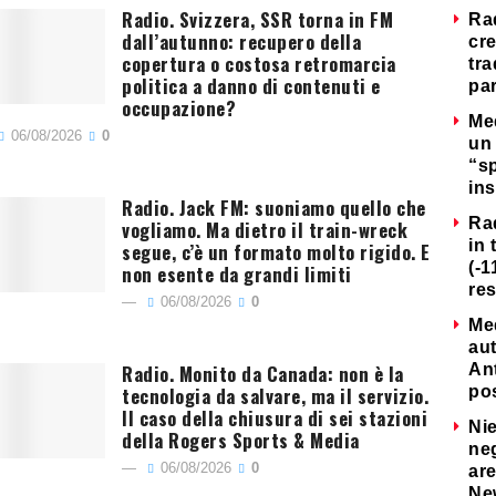
Radio. Svizzera, SSR torna in FM
Ra
dall’autunno: recupero della
cre
copertura o costosa retromarcia
tra
politica a danno di contenuti e
par
occupazione?
Me
06/08/2026
0
un 
“s
ins
Radio. Jack FM: suoniamo quello che
Ra
vogliamo. Ma dietro il train-wreck
in 
segue, c’è un formato molto rigido. E
(-1
non esente da grandi limiti
re
06/08/2026
0
Me
au
Radio. Monito da Canada: non è la
Ant
tecnologia da salvare, ma il servizio.
po
Il caso della chiusura di sei stazioni
Nie
della Rogers Sports & Media
neg
06/08/2026
0
are
Ne