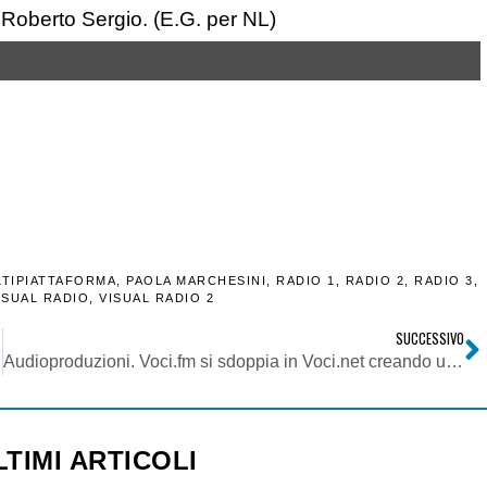
Roberto Sergio. (E.G. per NL)
TIPIATTAFORMA
,
PAOLA MARCHESINI
,
RADIO 1
,
RADIO 2
,
RADIO 3
,
ISUAL RADIO
,
VISUAL RADIO 2
SUCCESSIVO
Audioproduzioni. Voci.fm si sdoppia in Voci.net creando un motore di ricerca di 3000 speaker italiani
LTIMI ARTICOLI