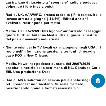
australiano è riusciuto a “spegnere” radio e podcast
colpendo i loro inserzionisti
Radio. UK, AA/WARC: cresce raccolta (IP in testa). Italia
invece arretra a giugno (-11,5%). Editori anziché
evolvere, restringono perimetro
Media. Del. 152/26/CONS Agcom: autorizzato passaggio
quote GEDI ad Antenna Media. Ora si gioca la partita
del posizionamento industriale
Niente crisi per le TV locali ex analogiche negli USA : il
ruolo nell’informazione areale, le tre fonti di ricavi e il
caso FOX a New Orleans
Media. Newslinet podcast puntata del 29/07/2026:
ascolta le notizie della settimana di NL. Conduce Carlo
Elli. Una produzione Kvox
Radio. M&A radiofonico cambia pelle anche negli USA:
reti broadcast non bastano. Si scala mercato
posizionando brand e formati ecosistemici