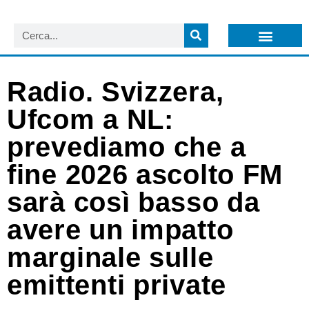
LISTA NEWSLETTER E CIRCOLARI SIT
ARCHIVIO S.I.T.
Radio. Svizzera,
Ufcom a NL:
prevediamo che a
fine 2026 ascolto FM
sarà così basso da
avere un impatto
marginale sulle
emittenti private