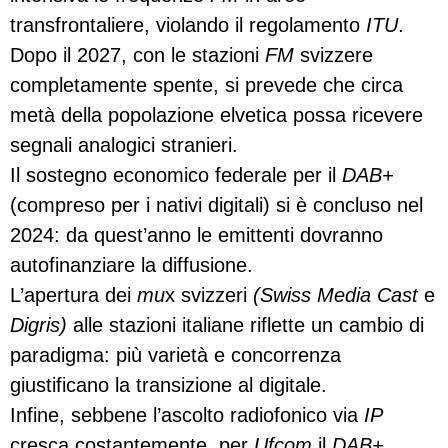
transfrontaliere, violando il regolamento
ITU
.
Dopo il 2027, con le stazioni
FM
svizzere
completamente spente, si prevede che circa
metà della popolazione elvetica possa ricevere
segnali analogici stranieri.
Il sostegno economico federale per il
DAB+
(compreso per i nativi digitali) si è concluso nel
2024: da quest’anno le emittenti dovranno
autofinanziare la diffusione.
L’apertura dei
mu
x svizzeri
(Swiss Media Cast
e
Digris)
alle stazioni italiane riflette un cambio di
paradigma: più varietà e concorrenza
giustificano la transizione al digitale.
Infine, sebbene l’ascolto radiofonico via
IP
cresca costantemente, per
Ufcom
il
DAB+