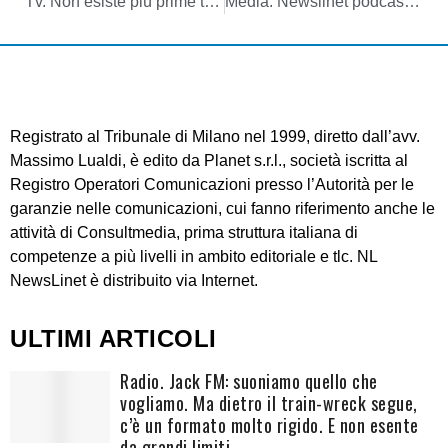
Tv. Non esiste più prime time: fruizione differita ha trasformato tv di palinsesto in quella delle esigenze. Così Osservatorio Agcom 1/2025
Media. Newslinet podcast puntata del 21/05/2025: ascolta le notizie della settimana di NL. Conducono Carlo Elli e Laura Badiini. By Kvox
Registrato al Tribunale di Milano nel 1999, diretto dall’avv.
Massimo Lualdi, è edito da Planet s.r.l., società iscritta al
Registro Operatori Comunicazioni presso l’Autorità per le
garanzie nelle comunicazioni, cui fanno riferimento anche le
attività di Consultmedia, prima struttura italiana di
competenze a più livelli in ambito editoriale e tlc. NL
NewsLinet è distribuito via Internet.
ULTIMI ARTICOLI
Radio. Jack FM: suoniamo quello che
vogliamo. Ma dietro il train-wreck segue,
c’è un formato molto rigido. E non esente
da grandi limiti