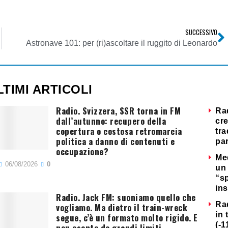
SUCCESSIVO
Astronave 101: per (ri)ascoltare il ruggito di Leonardo
LTIMI ARTICOLI
Radio. Svizzera, SSR torna in FM
Ra
dall’autunno: recupero della
cre
copertura o costosa retromarcia
tra
politica a danno di contenuti e
par
occupazione?
Me
06/08/2026
0
un 
“s
ins
Radio. Jack FM: suoniamo quello che
Ra
vogliamo. Ma dietro il train-wreck
in 
segue, c’è un formato molto rigido. E
(-1
non esente da grandi limiti