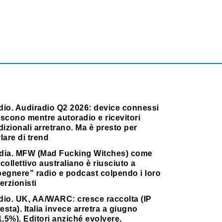
dio. Audiradio Q2 2026: device connessi
scono mentre autoradio e ricevitori
dizionali arretrano. Ma è presto per
lare di trend
dia. MFW (Mad Fucking Witches) come
collettivo australiano è riusciuto a
pegnere” radio e podcast colpendo i loro
erzionisti
dio. UK, AA/WARC: cresce raccolta (IP
testa). Italia invece arretra a giugno
1,5%). Editori anziché evolvere,