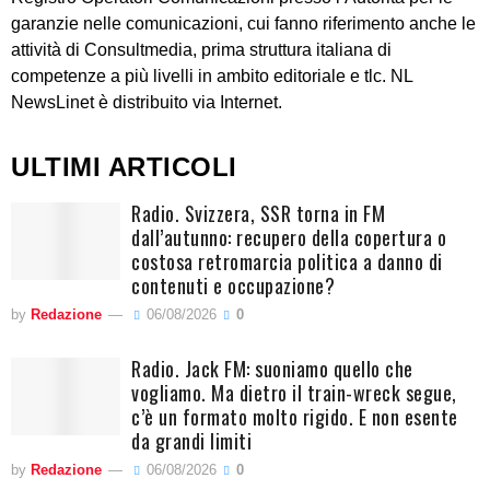
garanzie nelle comunicazioni, cui fanno riferimento anche le
attività di Consultmedia, prima struttura italiana di
competenze a più livelli in ambito editoriale e tlc. NL
NewsLinet è distribuito via Internet.
ULTIMI ARTICOLI
Radio. Svizzera, SSR torna in FM
dall’autunno: recupero della copertura o
costosa retromarcia politica a danno di
contenuti e occupazione?
by
Redazione
06/08/2026
0
Radio. Jack FM: suoniamo quello che
vogliamo. Ma dietro il train-wreck segue,
c’è un formato molto rigido. E non esente
da grandi limiti
by
Redazione
06/08/2026
0