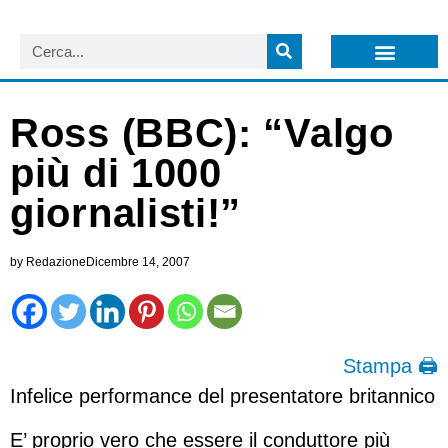
LISTA NEWSLETTER E CIRCOLARI SIT
ARCHIVIO S.I.T.
Ross (BBC): “Valgo
più di 1000
giornalisti!”
by
Redazione
Dicembre 14, 2007
Stampa 🖨
Infelice performance del presentatore britannico
E’ proprio vero che essere il conduttore più