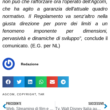
non può che rafforzare ora l’operato dell’Agcom,
che ha agito a garanzia dell’attuale quadro
normativo. Il Regolamento va senz’altro nella
giusta direzione per porre dei limiti a un
fenomeno imponente per dimensioni,
pervasività e dinamiche di sviluppo”,
conclude il
comunicato. (E.G. per NL)
Redazione
AGCOM
,
COPYRIGHT
,
TAR
PRECEDENTE
SUCCESSIVO
Web. Streaming di film e musica, giurisdizioni di merito: nessuna violazione copyright se non c’è fine di lucro
Tv. Walt Disney Italia aumenta i ricavi: si punta ancora sulla televisione