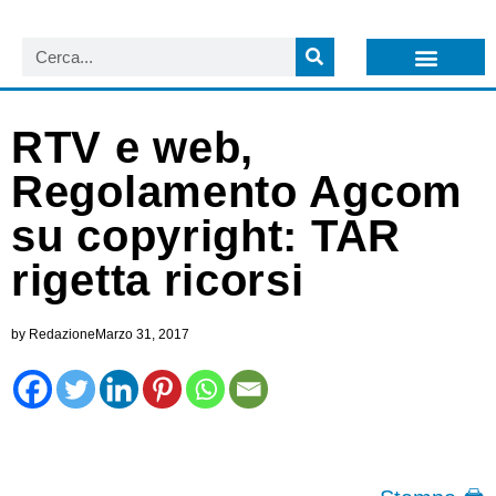
LISTA NEWSLETTER E CIRCOLARI SIT
ARCHIVIO S.I.T.
RTV e web,
Regolamento Agcom
su copyright: TAR
rigetta ricorsi
by
Redazione
Marzo 31, 2017