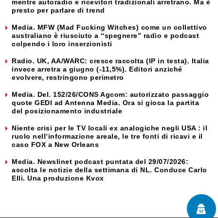
mentre autoradio e ricevitori tradizionali arretrano. Ma è
presto per parlare di trend
Media. MFW (Mad Fucking Witches) come un collettivo
australiano è riusciuto a “spegnere” radio e podcast
colpendo i loro inserzionisti
Radio. UK, AA/WARC: cresce raccolta (IP in testa). Italia
invece arretra a giugno (-11,5%). Editori anziché
evolvere, restringono perimetro
Media. Del. 152/26/CONS Agcom: autorizzato passaggio
quote GEDI ad Antenna Media. Ora si gioca la partita
del posizionamento industriale
Niente crisi per le TV locali ex analogiche negli USA : il
ruolo nell’informazione areale, le tre fonti di ricavi e il
caso FOX a New Orleans
Media. Newslinet podcast puntata del 29/07/2026:
ascolta le notizie della settimana di NL. Conduce Carlo
Elli. Una produzione Kvox