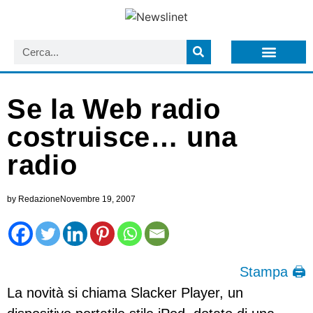
LISTA NEWSLETTER E CIRCOLARI SIT
ARCHIVIO S.I.T.
Se la Web radio
costruisce… una
radio
by
Redazione
Novembre 19, 2007
Stampa 🖨
La novità si chiama Slacker Player, un