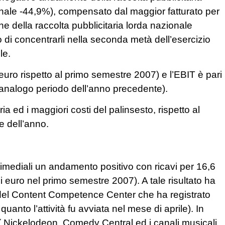
onale -44,9%), compensato dal maggior fatturato per
one della raccolta pubblicitaria lorda nazionale
o di concentrarli nella seconda metà dell’esercizio
le.
i euro rispetto al primo semestre 2007) e l’EBIT è pari
all’analogo periodo dell’anno precedente).
ria ed i maggiori costi del palinsesto, rispetto al
e dell’anno.
timediali un andamento positivo con ricavi per 16,6
i euro nel primo semestre 2007). A tale risultato ha
à del Content Competence Center che ha registrato
 quanto l’attività fu avviata nel mese di aprile). In
Y ( Nickelodeon, Comedy Central ed i canali musicali