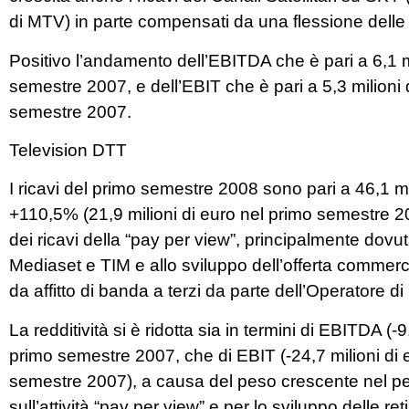
di MTV) in parte compensati da una flessione delle at
Positivo l’andamento dell’EBITDA che è pari a 6,1 mil
semestre 2007, e dell’EBIT che è pari a 5,3 milioni di
semestre 2007.
Television DTT
I ricavi del primo semestre 2008 sono pari a 46,1 mil
+110,5% (21,9 milioni di euro nel primo semestre 20
dei ricavi della “pay per view”, principalmente dovuta 
Mediaset e TIM e allo sviluppo dell’offerta commerc
da affitto di banda a terzi da parte dell’Operatore di 
La redditività si è ridotta sia in termini di EBITDA (-9
primo semestre 2007, che di EBIT (-24,7 milioni di e
semestre 2007), a causa del peso crescente nel period
sull’attività “pay per view” e per lo sviluppo delle reti