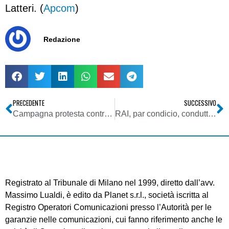
Latteri. (
Apcom
)
Redazione
PRECEDENTE
SUCCESSIVO
Campagna protesta contro la soppressione delle provvidenze per l’editoria a radio e tv locali: qui lo spot video di Aeranti-Corallo per il download
RAI, par condicio, conduttori in rivolta. Bersani (PD): decisione agghiacciante
Registrato al Tribunale di Milano nel 1999, diretto dall’avv.
Massimo Lualdi, è edito da Planet s.r.l., società iscritta al
Registro Operatori Comunicazioni presso l’Autorità per le
garanzie nelle comunicazioni, cui fanno riferimento anche le