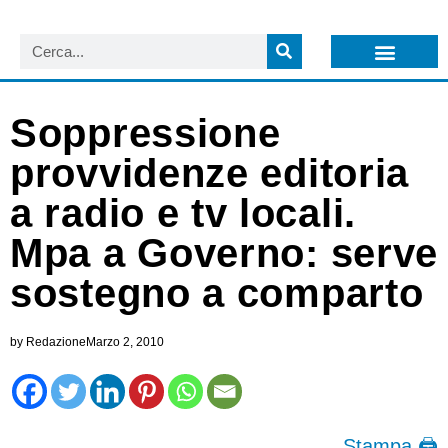
LISTA NEWSLETTER E CIRCOLARI SIT
ARCHIVIO S.I.T.
Soppressione
provvidenze editoria
a radio e tv locali.
Mpa a Governo: serve
sostegno a comparto
by
Redazione
Marzo 2, 2010
Stampa 🖨