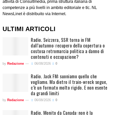
attività di Consultmedia, prima struttura italiana di
competenze a più livelli in ambito editoriale e tlc. NL
NewsLinet è distribuito via Internet.
ULTIMI ARTICOLI
Radio. Svizzera, SSR torna in FM
dall’autunno: recupero della copertura o
costosa retromarcia politica a danno di
contenuti e occupazione?
by
Redazione
06/08/2026
0
Radio. Jack FM: suoniamo quello che
vogliamo. Ma dietro il train-wreck segue,
c’è un formato molto rigido. E non esente
da grandi limiti
by
Redazione
06/08/2026
0
Radio. Monito da Canada: non è la