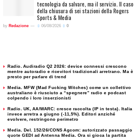
tecnologia da salvare, ma il servizio. Il caso
della chiusura di sei stazioni della Rogers
Sports & Media
by
Redazione
06/08/2026
0
Radio. Audiradio Q2 2026: device connessi crescono
mentre autoradio e ricevitori tradizionali arretrano. Ma è
presto per parlare di trend
Media. MFW (Mad Fucking Witches) come un collettivo
australiano è riusciuto a “spegnere” radio e podcast
colpendo i loro inserzionisti
Radio. UK, AA/WARC: cresce raccolta (IP in testa). Italia
invece arretra a giugno (-11,5%). Editori anziché
evolvere, restringono perimetro
Media. Del. 152/26/CONS Agcom: autorizzato passaggio
quote GEDI ad Antenna Media. Ora si gioca la partita