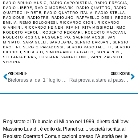
RADIO BRUNO MUSIC
,
RADIO CAPODISTRIA
,
RADIO FRECCIA
,
RADIO LIBERE
,
RADIO MODENA ’80
,
RADIO QUATTRO
,
RADIO
QUATTRO II^ RETE
,
RADIO QUATTRO ITALIA
,
RADIO STELLA
,
RADIODUE
,
RADIOTRE
,
RADIOUNO
,
RAFFAELLO DESII
,
REGGIO
EMILIA
,
REMO BOLOGNESI
,
RICCARDO CIONI
,
RICCARDO
GIANNINI
,
RICCARDO HEINEN
,
RIMINI
,
RITA MISSIROLI
,
RMC
,
ROBERTO FEROLI
,
ROBERTO FERRARI
,
ROBERTO MACCANI
,
ROBERTO ROSINI
,
RUGGERO PO
,
SABRINA ROSSI
,
SAN
MINIATO
,
SARA GELLI
,
SARDEGNA
,
SERGIO BARBANI
,
SERGIO
BROTINI
,
SERGIO PARADOSSI
,
SERGIO PASQUALETTI
,
SERGIO
PICCIOLI
,
SILBERIO
,
SIMONA ANGELA GALLO
,
SONIA PEPE
,
STEFANIA PIRAS
,
TOSCANA
,
VANIA LEONE
,
VANNI ZAGNOLI
,
VERONA
PRECEDENTE
SUCCESSIVO
Bielorussia: dal 1° luglio via al blocco della rete. Ogni utente dovrà registrarsi e farsi spiare online
Rai prova a stare al passo coi tempi rilanciando Rainet
Registrato al Tribunale di Milano nel 1999, diretto dall’avv.
Massimo Lualdi, è edito da Planet s.r.l., società iscritta al
Registro Operatori Comunicazioni presso l’Autorità per le