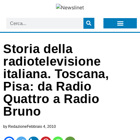
LISTA NEWSLETTER E CIRCOLARI SIT
ARCHIVIO S.I.T.
Storia della
radiotelevisione
italiana. Toscana,
Pisa: da Radio
Quattro a Radio
Bruno
by
Redazione
Febbraio 4, 2010