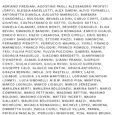
ADRIANO FREDIANI
,
AGOSTINO PAOLI
,
ALESSANDRO PROFETI
(ORFY)
,
ALESSIA ANGELLOTTI
,
ALEX SIMONI
,
ALFIO TOFANELLI
,
ANTONIETTA GIANOLA
,
AUGUSTO MARRUCCI
,
BARBARA
CONDORELLI
,
BOLOGNA
,
BRUNELLA DINI
,
CARLO CONTI
,
CARLO
GIUNTINI
,
CASTELFRANCO DI SOTTO
,
CLAUDIO SOTTILI
,
DANIELA CALANDRI
,
DENIS MONTI
,
DESIRÉE CONSUELO
,
ELISA
BEVINI
,
EMANUELE BANDINI
,
EMILIA ROMAGNA
,
ENRICO GUALDI
,
ENRICO RICCI
,
ENZIO CASAROSA
,
ERIO CIPOLLI
,
ERIO NOBILI
(CHARY SANGUEMISTO)
,
ETTORE PIAZZI
,
FABIO SIMONCINI
,
FERNABDO PIENOTTI
,
FERRUCCIO MAURELLI
,
FORLÌ
,
FRANCO
MARMEGGI
,
FRANCO POLIDORI
,
FRANCO ROMOLO
,
FRANCO
TESI
,
FULVIA PICCIONI
,
FULVIA PUCCIONI
,
GABRIEL NANNI
,
GEORGIA PASSUELLO.
,
GIACOMO BENEDETTI
,
GIANFRANCO
D’ONOFRIO
,
GIANNI GIANNINI
,
GIANNI PRANDI
,
GIORGIO
CONTI
,
GIULIA CUOGHI
,
GIULIA ROSSI
,
GIULIO GUERZONI
,
GIUSEPPE CALÒ
,
GLAUCO VALENTINI
,
GRAZIA ANTONIOLI
,
GRAZIA BERNINI
,
IMOLA
,
IVO RASTELLI
,
JERRY
,
LAZIO
,
LIGABUE
,
LIGURIA
,
LILIANA MARTINELLI
,
LORIANO SALVATORI
(JIMMY).
,
LUCA SIMONELLI
,
M.B.M. RADIO PISA
,
MANTOVA
,
MARCO LEONILDI
,
MARCO LIONILDI
,
MARCO VENEZIANI
,
MARILENA BERTI
,
MARILENA BOLOGNESI
,
MARINA SANTI
,
MARIO
COMPARINI
,
MARIO PETTINARI
,
MASSIMO BETTINI
,
MASSIMO
BOLDINO
,
MASSIMO COVERI
,
MATTEO INCERTI
,
MAURA
GALLANTI
,
MAURIZIO BOLOGNESI
,
MAURO MAZZI.
,
MAURO
MICHELONI
,
MICAELA ROMAGNOLI
,
MICHELE LOPEZ
,
MODENA
,
OMBRETTA GUIDI
,
PAOLA CIURLI
,
PAOLO VILLANI
,
PARMA
,
PATRIZIA PANCALDI
,
PIERLUIGI SENATORE
,
PISA
,
RADIO BRUNO
,