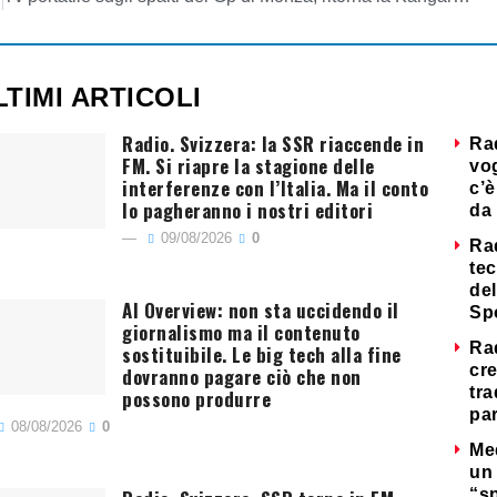
LTIMI ARTICOLI
Radio. Svizzera: la SSR riaccende in
Ra
FM. Si riapre la stagione delle
vog
interferenze con l’Italia. Ma il conto
c’è
lo pagheranno i nostri editori
da 
09/08/2026
0
Ra
tec
del
AI Overview: non sta uccidendo il
Sp
giornalismo ma il contenuto
Ra
sostituibile. Le big tech alla fine
cre
dovranno pagare ciò che non
tra
possono produrre
par
08/08/2026
0
Me
un 
“s