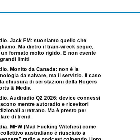
dio. Jack FM: suoniamo quello che
liamo. Ma dietro il train-wreck segue,
 un formato molto rigido. E non esente
grandi limiti
dio. Monito da Canada: non è la
nologia da salvare, ma il servizio. Il caso
la chiusura di sei stazioni della Rogers
orts & Media
dio. Audiradio Q2 2026: device connessi
scono mentre autoradio e ricevitori
dizionali arretrano. Ma è presto per
lare di trend
dia. MFW (Mad Fucking Witches) come
collettivo australiano è riusciuto a
pegnere” radio e podcast colpendo i loro