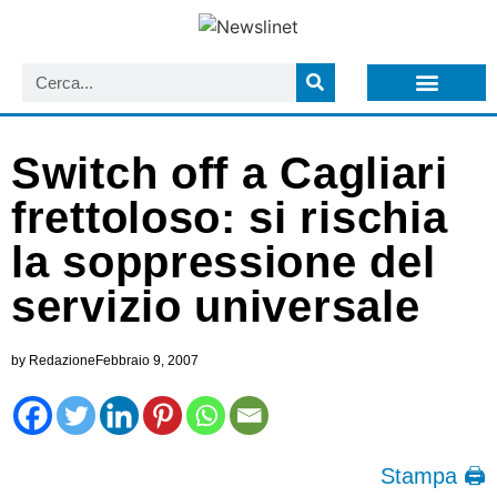
LISTA NEWSLETTER E CIRCOLARI SIT
ARCHIVIO S.I.T.
Switch off a Cagliari
frettoloso: si rischia
la soppressione del
servizio universale
by
Redazione
Febbraio 9, 2007
Stampa 🖨