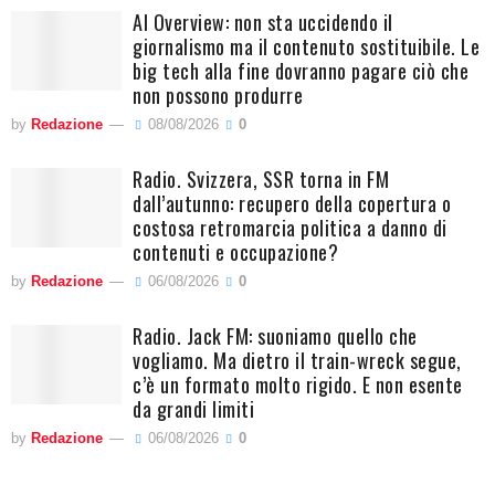
AI Overview: non sta uccidendo il
giornalismo ma il contenuto sostituibile. Le
big tech alla fine dovranno pagare ciò che
non possono produrre
by
Redazione
08/08/2026
0
Radio. Svizzera, SSR torna in FM
dall’autunno: recupero della copertura o
costosa retromarcia politica a danno di
contenuti e occupazione?
by
Redazione
06/08/2026
0
Radio. Jack FM: suoniamo quello che
vogliamo. Ma dietro il train-wreck segue,
c’è un formato molto rigido. E non esente
da grandi limiti
by
Redazione
06/08/2026
0