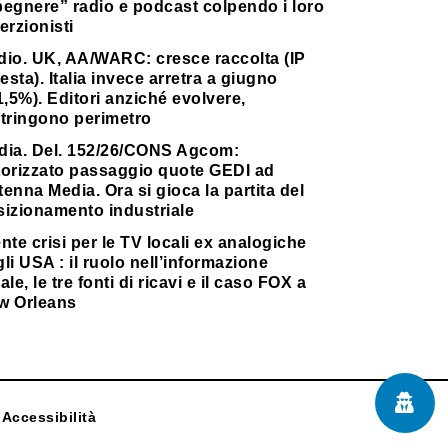
pegnere” radio e podcast colpendo i loro
erzionisti
dio. UK, AA/WARC: cresce raccolta (IP
testa). Italia invece arretra a giugno
1,5%). Editori anziché evolvere,
stringono perimetro
dia. Del. 152/26/CONS Agcom:
torizzato passaggio quote GEDI ad
enna Media. Ora si gioca la partita del
sizionamento industriale
nte crisi per le TV locali ex analogiche
li USA : il ruolo nell’informazione
ale, le tre fonti di ricavi e il caso FOX a
w Orleans
Accessibilità