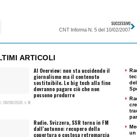
SUCCESSIVO
CNT Informa N. 5 del 10/02/2007
LTIMI ARTICOLI
AI Overview: non sta uccidendo il
Ra
giornalismo ma il contenuto
tec
sostituibile. Le big tech alla fine
del
dovranno pagare ciò che non
Sp
possono produrre
Ra
08/08/2026
0
cre
tra
par
Radio. Svizzera, SSR torna in FM
Me
dall’autunno: recupero della
un 
copertura o costosa retromarcia