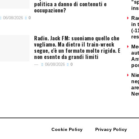
“s
politica a danno di contenuti e
ins
occupazione?
06/08/2026
0
Ra
in 
(-1
Radio. Jack FM: suoniamo quello che
re
vogliamo. Ma dietro il train-wreck
Me
segue, c’è un formato molto rigido. E
au
non esente da grandi limiti
Ant
06/08/2026
0
po
Nie
neg
are
Ne
Cookie Policy
Privacy Policy