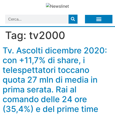
LISTA NEWSLETTER E CIRCOLARI SIT
ARCHIVIO S.I.T.
Tag:
tv2000
Tv. Ascolti dicembre 2020:
con +11,7% di share, i
telespettatori toccano
quota 27 mln di media in
prima serata. Rai al
comando delle 24 ore
(35,4%) e del prime time