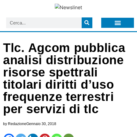
LISTA NEWSLETTER E CIRCOLARI SIT
ARCHIVIO S.I.T.
Tlc. Agcom pubblica
analisi distribuzione
risorse spettrali
titolari diritti d’uso
frequenze terrestri
per servizi di tlc
by
Redazione
Gennaio 30, 2018