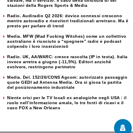
salvare, ma il servizio. Il caso della chiusura di sei
stazioni della Rogers Sports & Media
Radio. Audiradio Q2 2026: device connessi crescono
mentre autoradio e ricevitori tradizionali arretrano. Ma è
presto per parlare di trend
Media. MFW (Mad Fucking Witches) come un collettivo
australiano è riusciuto a “spegnere” radio e podcast
colpendo i loro inserzionisti
Radio. UK, AA/WARC: cresce raccolta (IP in testa). Italia
invece arretra a giugno (-11,5%). Editori anziché
evolvere, restringono perimetro
Media. Del. 152/26/CONS Agcom: autorizzato passaggio
quote GEDI ad Antenna Media. Ora si gioca la partita
del posizionamento industriale
Niente crisi per le TV locali ex analogiche negli USA : il
ruolo nell’informazione areale, le tre fonti di ricavi e il
caso FOX a New Orleans