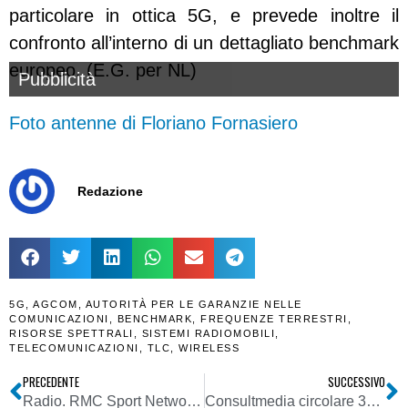
particolare in ottica 5G, e prevede inoltre il
confronto all’interno di un dettagliato benchmark
europeo. (E.G. per NL)
Pubblicità
Foto antenne di Floriano Fornasiero
Redazione
5G
,
AGCOM
,
AUTORITÀ PER LE GARANZIE NELLE
COMUNICAZIONI
,
BENCHMARK
,
FREQUENZE TERRESTRI
,
RISORSE SPETTRALI
,
SISTEMI RADIOMOBILI
,
TELECOMUNICAZIONI
,
TLC
,
WIRELESS
PRECEDENTE
SUCCESSIVO
Radio. RMC Sport Network: a due giorni dal via il punto tra compagine, diffusione e obiettivi editoriali e commerciali
Consultmedia circolare 31012018 chiarimenti su integrazione della rete digitale DTT