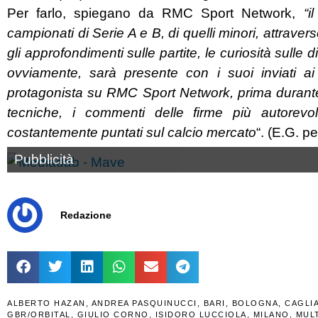
Per farlo, spiegano da RMC Sport Network,
“i
campionati di Serie A e B, di quelli minori, attraver
gli approfondimenti sulle partite, le curiosità sulle
ovviamente, sarà presente con i suoi inviati a
protagonista su RMC Sport Network, prima durante e
tecniche, i commenti delle firme più autorevoli 
costantemente puntati sul calcio mercato
“. (E.G. p
Pubblicità
Redazione
ALBERTO HAZAN
,
ANDREA PASQUINUCCI
,
BARI
,
BOLOGNA
,
CAGLI
GBR/ORBITAL
,
GIULIO CORNO
,
ISIDORO LUCCIOLA
,
MILANO
,
MUL