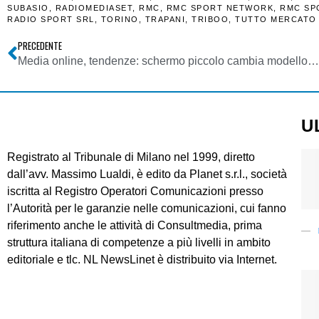
SUBASIO
,
RADIOMEDIASET
,
RMC
,
RMC SPORT NETWORK
,
RMC SP
RADIO SPORT SRL
,
TORINO
,
TRAPANI
,
TRIBOO
,
TUTTO MERCATO
PRECEDENTE
Media online, tendenze: schermo piccolo cambia modello news, display adv sempre meno importante, crollo credibilità social causa fake news
U
Registrato al Tribunale di Milano nel 1999, diretto
dall’avv. Massimo Lualdi, è edito da Planet s.r.l., società
iscritta al Registro Operatori Comunicazioni presso
l’Autorità per le garanzie nelle comunicazioni, cui fanno
riferimento anche le attività di Consultmedia, prima
struttura italiana di competenze a più livelli in ambito
editoriale e tlc. NL NewsLinet è distribuito via Internet.