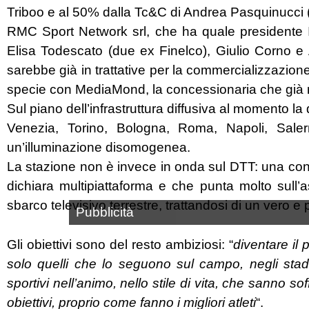
Triboo e al 50% dalla Tc&C di Andrea Pasquinucci (
RMC Sport Network srl, che ha quale presidente I
Elisa Todescato (due ex Finelco), Giulio Corno e
sarebbe già in trattative per la commercializzazion
specie con MediaMond, la concessionaria che già r
Sul piano dell’infrastruttura diffusiva al momento la
Venezia, Torino, Bologna, Roma, Napoli, Salern
un’illuminazione disomogenea.
La stazione non è invece in onda sul DTT: una con
dichiara multipiattaforma e che punta molto sull
sbarco televisivo terrestre, trattandosi di un vero e
Pubblicità
Gli obiettivi sono del resto ambiziosi: “
diventare il 
solo quelli che lo seguono sul campo, negli stadi
sportivi nell’animo, nello stile di vita, che sanno so
obiettivi, proprio come fanno i migliori atleti
“.