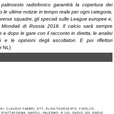
l palinsesto radiofonico garantirà la copertura dei
so le ultime notizie in tempo reale per ogni categoria,
 diverse squadre, gli speciali sulle League europee e,
i Mondiali di Russia 2018. Il calcio sarà sempre
 dopo le gare con il racconto in diretta, le analisi
e le opinioni degli ascoltatori. E poi riflettori
er NL)
ARI
,
CLAUDIO FABBRI
,
DTT
,
ELISA TODESCATO
,
FINELCO
,
TIPIATTAFORMA
,
NAPOLI
,
PALERMO
,
R 101
,
RADIO 105
,
RADIO