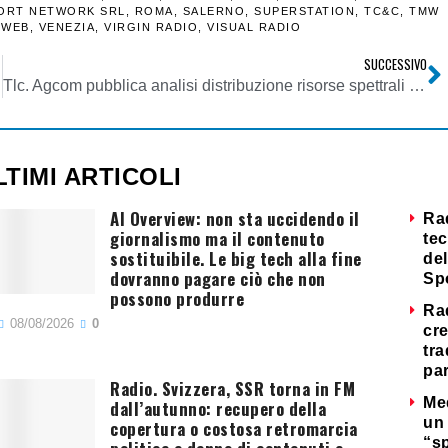
ORT NETWORK SRL
,
ROMA
,
SALERNO
,
SUPERSTATION
,
TC&C
,
TMW
 WEB
,
VENEZIA
,
VIRGIN RADIO
,
VISUAL RADIO
SUCCESSIVO
Tlc. Agcom pubblica analisi distribuzione risorse spettrali titolari diritti d’uso frequenze terrestri per servizi di tlc
LTIMI ARTICOLI
AI Overview: non sta uccidendo il
Ra
giornalismo ma il contenuto
tec
sostituibile. Le big tech alla fine
del
dovranno pagare ciò che non
Sp
possono produrre
Ra
08/08/2026
0
cre
tra
par
Radio. Svizzera, SSR torna in FM
Me
dall’autunno: recupero della
un 
copertura o costosa retromarcia
“s