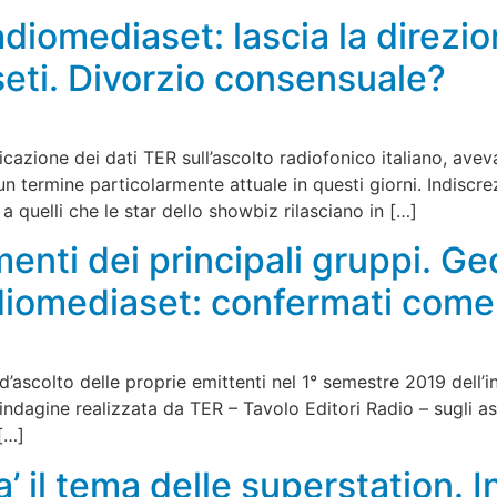
adiomediaset: lascia la direzi
seti. Divorzio consensuale?
icazione dei dati TER sull’ascolto radiofonico italiano, av
n termine particolarmente attuale in questi giorni. Indisc
a quelli che le star dello showbiz rilasciano in […]
menti dei principali gruppi. G
diomediaset: confermati come 
ascolto delle proprie emittenti nel 1° semestre 2019 dell’i
’indagine realizzata da TER – Tavolo Editori Radio – sugli asc
[…]
a’ il tema delle superstation. 