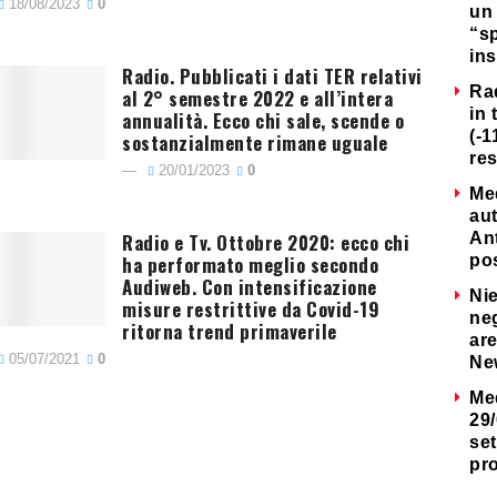
18/08/2023
0
un 
“s
ins
Radio. Pubblicati i dati TER relativi
Ra
al 2° semestre 2022 e all’intera
in 
annualità. Ecco chi sale, scende o
(-1
sostanzialmente rimane uguale
re
20/01/2023
0
Me
au
Radio e Tv. Ottobre 2020: ecco chi
Ant
ha performato meglio secondo
po
Audiweb. Con intensificazione
Nie
misure restrittive da Covid-19
neg
ritorna trend primaverile
are
05/07/2021
0
Ne
Me
29/
set
pr