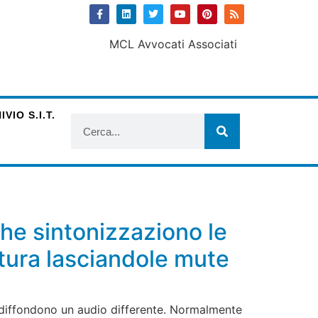
VIO S.I.T.
he sintonizzaziono le
ttura lasciandole mute
ò, diffondono un audio differente. Normalmente