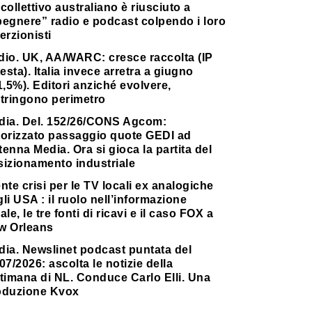
collettivo australiano è riusciuto a
pegnere” radio e podcast colpendo i loro
erzionisti
dio. UK, AA/WARC: cresce raccolta (IP
testa). Italia invece arretra a giugno
1,5%). Editori anziché evolvere,
stringono perimetro
dia. Del. 152/26/CONS Agcom:
torizzato passaggio quote GEDI ad
enna Media. Ora si gioca la partita del
sizionamento industriale
nte crisi per le TV locali ex analogiche
li USA : il ruolo nell’informazione
ale, le tre fonti di ricavi e il caso FOX a
w Orleans
dia. Newslinet podcast puntata del
07/2026: ascolta le notizie della
timana di NL. Conduce Carlo Elli. Una
oduzione Kvox