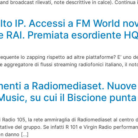
nd broadcast rilevati, note descrittive in calce). Continua i
lto IP. Accessi a FM World n
 RAI. Premiata esordiente H
frequente lo zapping rispetto ad altre piattaforme? E’ uno d
te aggregatore di flussi streaming radiofonici italiano, il 
enti a Radiomediaset. Nuove t
sic, su cui il Biscione punta
 Radio 105, la rete ammiraglia di Radiomediaset al centro d
pettative del gruppo. Se infatti R 101 e Virgin Radio perfor
non danno […]