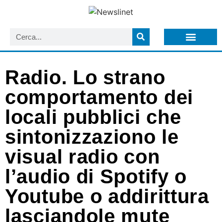
LISTA NEWSLETTER E CIRCOLARI SIT
ARCHIVIO S.I.T.
Radio. Lo strano
comportamento dei
locali pubblici che
sintonizzaziono le
visual radio con
l’audio di Spotify o
Youtube o addirittura
lasciandole mute