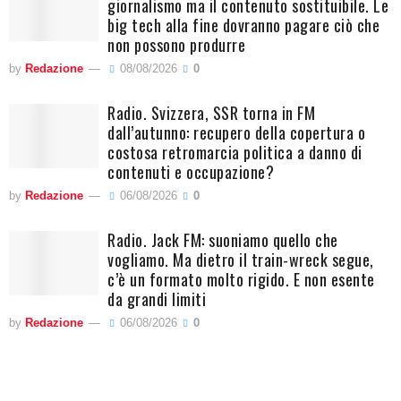
giornalismo ma il contenuto sostituibile. Le
big tech alla fine dovranno pagare ciò che
non possono produrre
by
Redazione
08/08/2026
0
Radio. Svizzera, SSR torna in FM
dall’autunno: recupero della copertura o
costosa retromarcia politica a danno di
contenuti e occupazione?
by
Redazione
06/08/2026
0
Radio. Jack FM: suoniamo quello che
vogliamo. Ma dietro il train-wreck segue,
c’è un formato molto rigido. E non esente
da grandi limiti
by
Redazione
06/08/2026
0