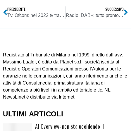
PRECEDENTE
SUCCESSIVO
Tv. Ofcom: nel 2022 tv tradizionale ha visto in UK calo più consistente di sempre per formule all you can eat. Ma potrebbe non essere un male
Radio. DAB+: tutto pronto per le manifestazioni d’interesse per Lombardia, Piemonte, VdA, Liguria, Toscana, Umbria, Campania, Sicilia
Registrato al Tribunale di Milano nel 1999, diretto dall’avv.
Massimo Lualdi, è edito da Planet s.r.l., società iscritta al
Registro Operatori Comunicazioni presso l’Autorità per le
garanzie nelle comunicazioni, cui fanno riferimento anche le
attività di Consultmedia, prima struttura italiana di
competenze a più livelli in ambito editoriale e tlc. NL
NewsLinet è distribuito via Internet.
ULTIMI ARTICOLI
AI Overview: non sta uccidendo il