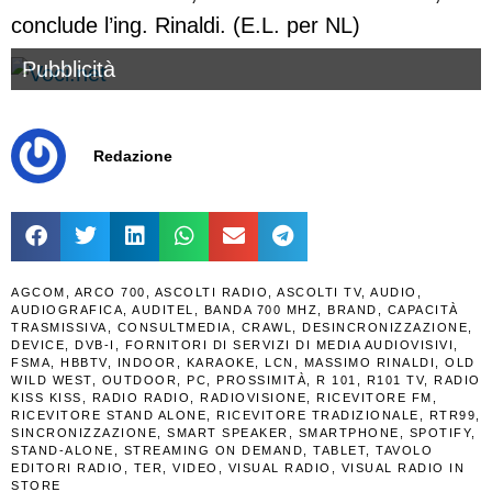
conclude l’ing. Rinaldi. (E.L. per NL)
Pubblicità
Redazione
AGCOM
,
ARCO 700
,
ASCOLTI RADIO
,
ASCOLTI TV
,
AUDIO
,
AUDIOGRAFICA
,
AUDITEL
,
BANDA 700 MHZ
,
BRAND
,
CAPACITÀ
TRASMISSIVA
,
CONSULTMEDIA
,
CRAWL
,
DESINCRONIZZAZIONE
,
DEVICE
,
DVB-I
,
FORNITORI DI SERVIZI DI MEDIA AUDIOVISIVI
,
FSMA
,
HBBTV
,
INDOOR
,
KARAOKE
,
LCN
,
MASSIMO RINALDI
,
OLD
WILD WEST
,
OUTDOOR
,
PC
,
PROSSIMITÀ
,
R 101
,
R101 TV
,
RADIO
KISS KISS
,
RADIO RADIO
,
RADIOVISIONE
,
RICEVITORE FM
,
RICEVITORE STAND ALONE
,
RICEVITORE TRADIZIONALE
,
RTR99
,
SINCRONIZZAZIONE
,
SMART SPEAKER
,
SMARTPHONE
,
SPOTIFY
,
STAND-ALONE
,
STREAMING ON DEMAND
,
TABLET
,
TAVOLO
EDITORI RADIO
,
TER
,
VIDEO
,
VISUAL RADIO
,
VISUAL RADIO IN
STORE