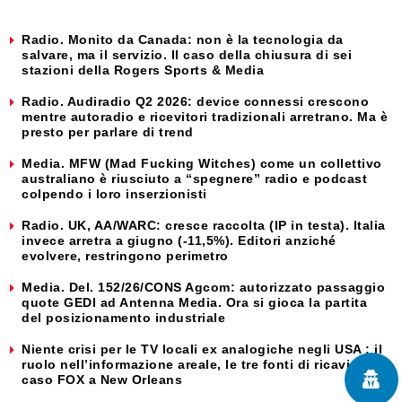
Radio. Monito da Canada: non è la tecnologia da
salvare, ma il servizio. Il caso della chiusura di sei
stazioni della Rogers Sports & Media
Radio. Audiradio Q2 2026: device connessi crescono
mentre autoradio e ricevitori tradizionali arretrano. Ma è
presto per parlare di trend
Media. MFW (Mad Fucking Witches) come un collettivo
australiano è riusciuto a “spegnere” radio e podcast
colpendo i loro inserzionisti
Radio. UK, AA/WARC: cresce raccolta (IP in testa). Italia
invece arretra a giugno (-11,5%). Editori anziché
evolvere, restringono perimetro
Media. Del. 152/26/CONS Agcom: autorizzato passaggio
quote GEDI ad Antenna Media. Ora si gioca la partita
del posizionamento industriale
Niente crisi per le TV locali ex analogiche negli USA : il
ruolo nell’informazione areale, le tre fonti di ricavi e il
caso FOX a New Orleans