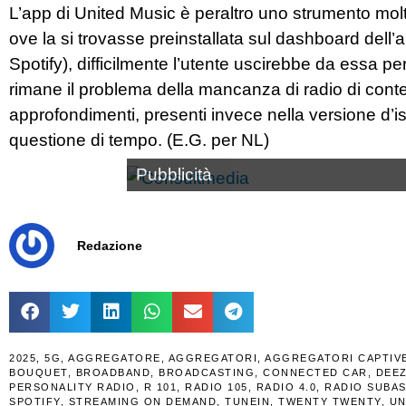
L’app di United Music è peraltro uno strumento mol
ove la si trovasse preinstallata sul dashboard dell
Spotify), difficilmente l’utente uscirebbe da essa per
rimane il problema della mancanza di radio di contenut
approfondimenti, presenti invece nella versione d’is
questione di tempo. (E.G. per NL)
Pubblicità
Redazione
2025
,
5G
,
AGGREGATORE
,
AGGREGATORI
,
AGGREGATORI CAPTIV
BOUQUET
,
BROADBAND
,
BROADCASTING
,
CONNECTED CAR
,
DEE
PERSONALITY RADIO
,
R 101
,
RADIO 105
,
RADIO 4.0
,
RADIO SUBAS
SPOTIFY
,
STREAMING ON DEMAND
,
TUNEIN
,
TWENTY TWENTY
,
UN