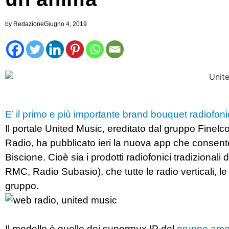
by
Redazione
Giugno 4, 2019
E’ il primo e più importante brand bouquet radiofoni
Il portale United Music, ereditato dal gruppo Finelc
Radio, ha pubblicato ieri la nuova app che consente
Biscione. Cioè sia i prodotti radiofonici tradizional
RMC, Radio Subasio), che tutte le radio verticali, le p
gruppo.
Il modello è quello dei supermux IP del
gruppo amer