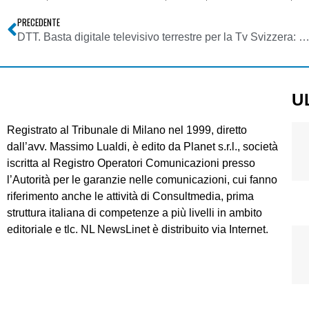
PRECEDENTE
DTT. Basta digitale televisivo terrestre per la Tv Svizzera: off i canali. Solo IP, cavo e sat. Cadono le limitazioni ai trasmettitori 
U
Registrato al Tribunale di Milano nel 1999, diretto
dall’avv. Massimo Lualdi, è edito da Planet s.r.l., società
iscritta al Registro Operatori Comunicazioni presso
l’Autorità per le garanzie nelle comunicazioni, cui fanno
riferimento anche le attività di Consultmedia, prima
struttura italiana di competenze a più livelli in ambito
editoriale e tlc. NL NewsLinet è distribuito via Internet.