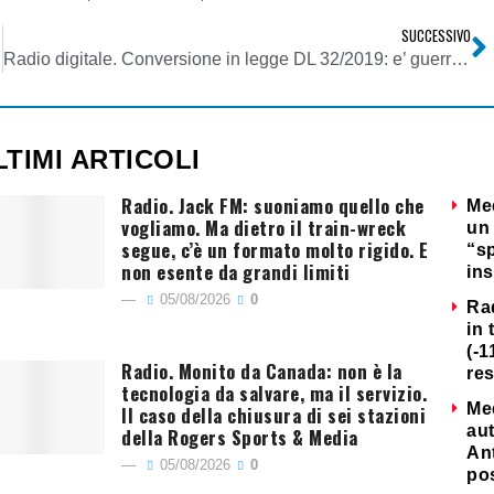
SUCCESSIVO
italiani?
Radio digitale. Conversione in legge DL 32/2019: e’ guerra su obbligo o meno interfaccia per ricezione radio digitale su veicoli commerciali (categoria N)
LTIMI ARTICOLI
Radio. Jack FM: suoniamo quello che
Me
vogliamo. Ma dietro il train-wreck
un 
segue, c’è un formato molto rigido. E
“s
non esente da grandi limiti
ins
05/08/2026
0
Ra
in 
(-1
Radio. Monito da Canada: non è la
re
tecnologia da salvare, ma il servizio.
Me
Il caso della chiusura di sei stazioni
au
della Rogers Sports & Media
Ant
05/08/2026
0
po