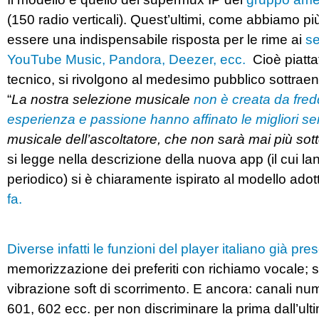
(150 radio verticali). Quest’ultimi, come abbiamo p
essere una indispensabile risposta per le rime ai
se
YouTube Music, Pandora, Deezer, ecc.
Cioè piatta
tecnico, si rivolgono al medesimo pubblico sottrae
“
La nostra selezione musicale
non è creata da fredd
esperienza e passione hanno affinato le migliori sen
musicale dell’ascoltatore, che non sarà mai più sotto
si legge nella descrizione della nuova app (il cui l
periodico) si è chiaramente ispirato al modello adott
fa.
Diverse infatti le funzioni del player italiano già p
memorizzazione dei preferiti con richiamo vocale; sel
vibrazione soft di scorrimento. E ancora: canali nume
601, 602 ecc. per non discriminare la prima dall’ult