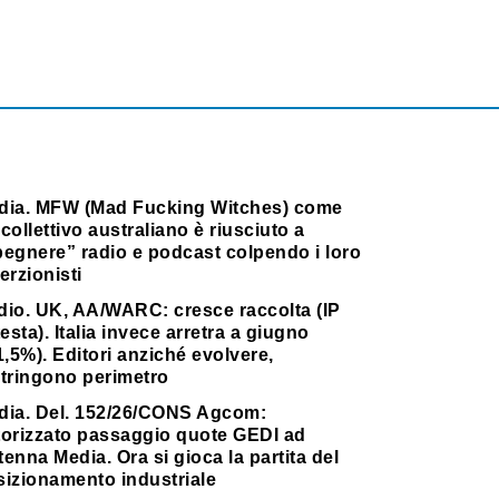
dia. MFW (Mad Fucking Witches) come
collettivo australiano è riusciuto a
pegnere” radio e podcast colpendo i loro
erzionisti
dio. UK, AA/WARC: cresce raccolta (IP
testa). Italia invece arretra a giugno
1,5%). Editori anziché evolvere,
stringono perimetro
dia. Del. 152/26/CONS Agcom:
torizzato passaggio quote GEDI ad
enna Media. Ora si gioca la partita del
sizionamento industriale