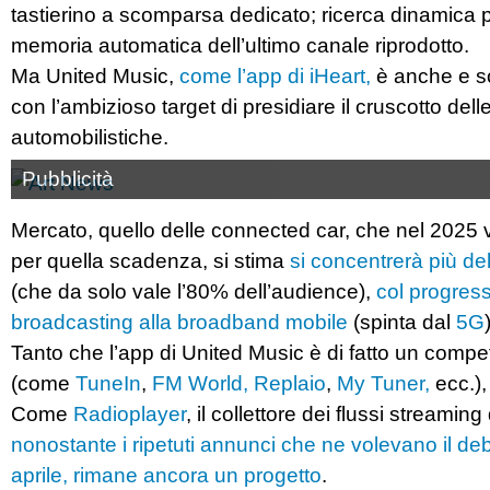
tastierino a scomparsa dedicato; ricerca dinamica p
memoria automatica dell’ultimo canale riprodotto.
Ma United Music,
come l’app di iHeart,
è anche e so
con l’ambizioso target di presidiare il cruscotto dell
automobilistiche.
Pubblicità
Mercato, quello delle connected car, che nel 2025 va
per quella scadenza, si stima
si concentrerà più del
(che da solo vale l’80% dell’audience),
col progress
broadcasting alla broadband mobile
(spinta dal
5G
Tanto che l’app di United Music è di fatto un compet
(come
TuneIn
,
FM World,
Replaio
,
My Tuner,
ecc.), 
Come
Radioplayer
, il collettore dei flussi streamin
nonostante i ripetuti annunci che ne volevano il de
aprile, rimane ancora un progetto
.