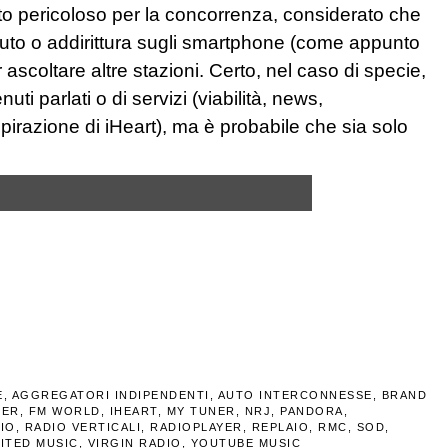
to pericoloso per la concorrenza, considerato che
’auto o addirittura sugli smartphone (come appunto
 ascoltare altre stazioni. Certo, nel caso di specie,
i parlati o di servizi (viabilità, news,
pirazione di iHeart), ma è probabile che sia solo
E
,
AGGREGATORI INDIPENDENTI
,
AUTO INTERCONNESSE
,
BRAND
ZER
,
FM WORLD
,
IHEART
,
MY TUNER
,
NRJ
,
PANDORA
,
IO
,
RADIO VERTICALI
,
RADIOPLAYER
,
REPLAIO
,
RMC
,
SOD
,
ITED MUSIC
,
VIRGIN RADIO
,
YOUTUBE MUSIC