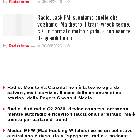
by
Redazione
06/08/2026
0
Radio. Jack FM: suoniamo quello che
vogliamo. Ma dietro il train-wreck segue,
c’è un formato molto rigido. E non esente
da grandi limiti
by
Redazione
06/08/2026
0
Radio. Monito da Canada: non è la tecnologia da
salvare, ma il servizio. Il caso della chiusura di sei
stazioni della Rogers Sports & Media
Radio. Audiradio Q2 2026: device connessi crescono
mentre autoradio e ricevitori tradizionali arretrano. Ma è
presto per parlare di trend
Media. MFW (Mad Fucking Witches) come un collettivo
australiano è riusciuto a “spegnere” radio e podcast