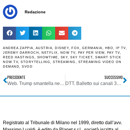
Redazione
ANDREA ZAPPIA
,
AUSTRIA
,
DISNEY
,
FOX
,
GERMANIA
,
HBO
,
IP TV
,
JEREMY DARROCH
,
NETFLIX
,
NOW TV
,
PAY PER VIEW
,
PAY TV
,
REED HASTINGS
,
SHOWTIME
,
SKY
,
SKY TICKET
,
SMART STICK
NOW TV
,
STORYTELLING
,
STREAMING
,
STREAMING VIDEO ON
DEMAND
,
SVOD
PRECEDENTE
SUCCESSIVO
Web. Trump smantella net-neutrality: ISP legittimati a rallentare siti, bloccare app, addebitare tariffe extra a content provider per avere priorità accesso
DTT. Balletto sui canali 33, 35 e 56. Food Network by Discovery e novità per Focus
Registrato al Tribunale di Milano nel 1999, diretto dall’avv.
Massimo Lualdi, è edito da Planet s.r.l., società iscritta al