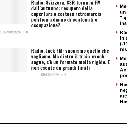
Radio. Svizzera, SSR torna in FM
Me
dall’autunno: recupero della
un 
copertura o costosa retromarcia
“s
politica a danno di contenuti e
ins
occupazione?
06/08/2026
0
Ra
in 
(-1
Radio. Jack FM: suoniamo quello che
re
vogliamo. Ma dietro il train-wreck
Me
segue, c’è un formato molto rigido. E
au
non esente da grandi limiti
Ant
06/08/2026
0
po
Nie
neg
are
Ne