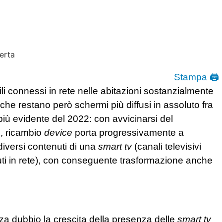
Stampa 🖨
tili connessi in rete nelle abitazioni sostanzialmente
 che restano però schermi più diffusi in assoluto fra
ù evidente del 2022: con avvicinarsi del
3, ricambio
device
porta progressivamente a
iversi contenuti di una
smart tv
(canali televisivi
ti in rete), con conseguente trasformazione anche
nza dubbio la crescita della presenza delle
smart tv