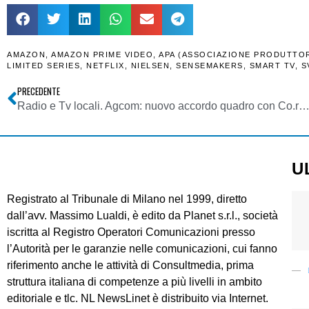
AMAZON
,
AMAZON PRIME VIDEO
,
APA (ASSOCIAZIONE PRODUTTORI
LIMITED SERIES
,
NETFLIX
,
NIELSEN
,
SENSEMAKERS
,
SMART TV
,
S
PRECEDENTE
Radio e Tv locali. Agcom: nuovo accordo quadro con Co.re
U
Registrato al Tribunale di Milano nel 1999, diretto
dall’avv. Massimo Lualdi, è edito da Planet s.r.l., società
iscritta al Registro Operatori Comunicazioni presso
l’Autorità per le garanzie nelle comunicazioni, cui fanno
riferimento anche le attività di Consultmedia, prima
struttura italiana di competenze a più livelli in ambito
editoriale e tlc. NL NewsLinet è distribuito via Internet.