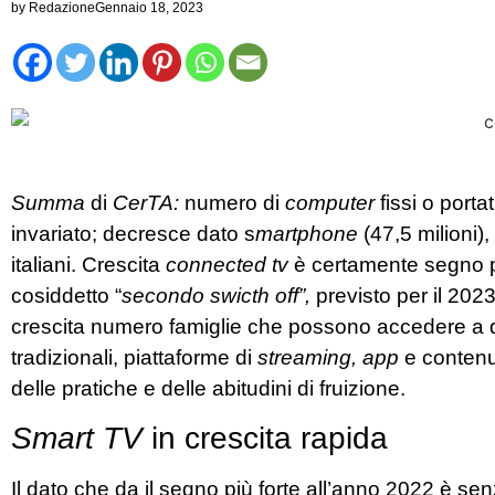
by
Redazione
Gennaio 18, 2023
Summa
di
CerTA:
numero di
computer
fissi o porta
invariato; decresce dato s
martphone
(47,5 milioni),
italiani. Crescita
connected tv
è certamente segno pi
cosiddetto “
secondo swicth off”,
previsto per il 202
crescita numero famiglie che possono accedere a d
tradizionali, piattaforme di
streaming, app
e contenu
delle pratiche e delle abitudini di fruizione.
Smart TV
in crescita rapida
Il dato che da il segno più forte all’anno 2022 è se