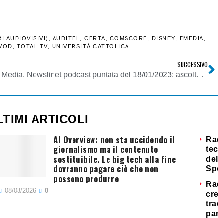
 AUDIOVISIVI)
,
AUDITEL
,
CERTA
,
COMSCORE
,
DISNEY
,
EMEDIA
,
VOD
,
TOTAL TV
,
UNIVERSITÀ CATTOLICA
SUCCESSIVO
.com
Media. Newslinet podcast puntata del 18/01/2023: ascolta le notizie della settimana di NL
LTIMI ARTICOLI
AI Overview: non sta uccidendo il
Ra
giornalismo ma il contenuto
tec
sostituibile. Le big tech alla fine
del
dovranno pagare ciò che non
Sp
possono produrre
Ra
08/08/2026
0
cre
tra
par