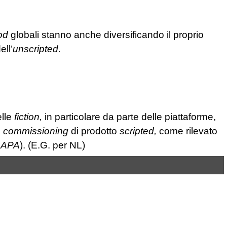
od
globali stanno anche diversificando il proprio
ell’
unscripted.
elle
fiction,
in particolare da parte delle piattaforme,
n
commissioning
di prodotto
scripted,
come rilevato
r
APA
). (E.G. per NL)