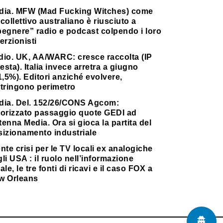
dia. MFW (Mad Fucking Witches) come
collettivo australiano è riusciuto a
pegnere” radio e podcast colpendo i loro
erzionisti
dio. UK, AA/WARC: cresce raccolta (IP
testa). Italia invece arretra a giugno
1,5%). Editori anziché evolvere,
stringono perimetro
dia. Del. 152/26/CONS Agcom:
torizzato passaggio quote GEDI ad
enna Media. Ora si gioca la partita del
sizionamento industriale
nte crisi per le TV locali ex analogiche
li USA : il ruolo nell’informazione
ale, le tre fonti di ricavi e il caso FOX a
w Orleans