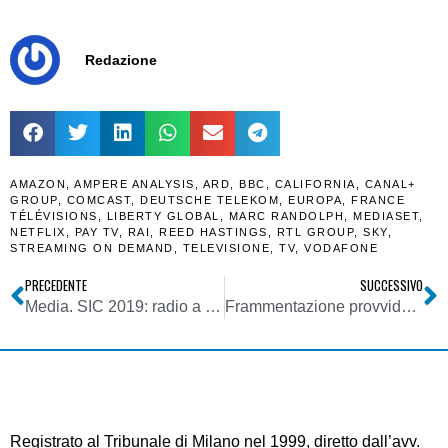
Redazione
AMAZON
,
AMPERE ANALYSIS
,
ARD
,
BBC
,
CALIFORNIA
,
CANAL+
GROUP
,
COMCAST
,
DEUTSCHE TELEKOM
,
EUROPA
,
FRANCE
TÉLÉVISIONS
,
LIBERTY GLOBAL
,
MARC RANDOLPH
,
MEDIASET
,
NETFLIX
,
PAY TV
,
RAI
,
REED HASTINGS
,
RTL GROUP
,
SKY
,
STREAMING ON DEMAND
,
TELEVISIONE
,
TV
,
VODAFONE
PRECEDENTE
SUCCESSIVO
Media. SIC 2019: radio a 8%, tv ancora dominante. Ma peso pay IP sale a quasi 40% dei ricavi specifici
Frammentazione provvidenziale
Registrato al Tribunale di Milano nel 1999, diretto dall’avv.